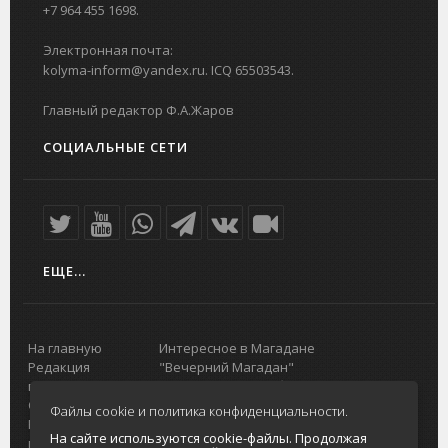
+7 964 455 1698.
Электронная почта:
kolyma-inform@yandex.ru. ICQ 65503543.
Главный редактор Ф.А.Жаров
СОЦИАЛЬНЫЕ СЕТИ
ЕЩЕ...
На главную
Интересное в Магадане
Редакция
"Вечерний Магадан"
портала
Городская доска объявлений
О проекте
Реклама
Файлы cookie и политика конфиденциальности.
Реклама на
Главный туристический портал
На сайте используются cookie-файлы. Продолжая
портале
Колымы