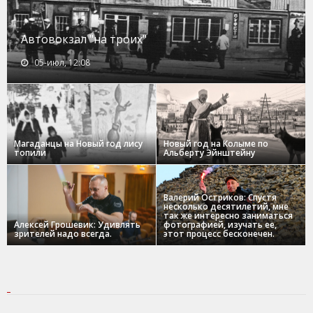
Автовокзал "на троих"
05-июл, 12:08
Магаданцы на Новый год лису
Новый год на Колыме по
топили
Альберту Эйнштейну
Валерий Остриков: Спустя
несколько десятилетий, мне
так же интересно заниматься
Алексей Грошевик: Удивлять
фотографией, изучать ее,
зрителей надо всегда.
этот процесс бесконечен.