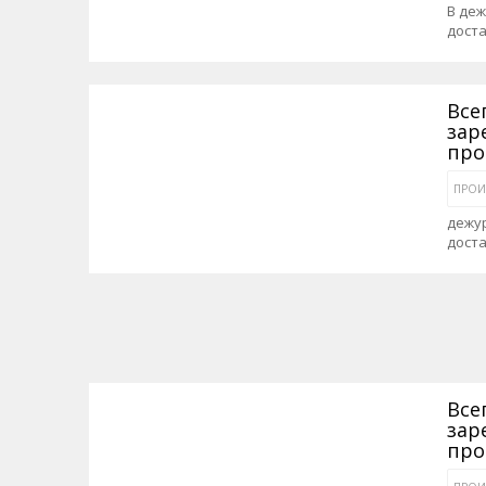
В де
дост
Все
зар
про
ПРОИ
дежу
дост
Все
зар
про