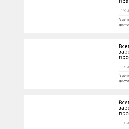
пре
ПРОИ
В де
дост
Все
зар
про
ПРОИ
В де
дост
Все
зар
про
ПРОИ