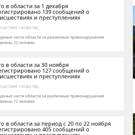
рактивная карта
ториум
Кинохроника Магадана
УМВД
го в области за 1 декабря
егистрировано 139 сообщений о
и о Колыме
т
3D районы города
Косторезы Магадана
исшествиях и преступлениях
ители экрана. Заставки
оустройство
Фотоальбом
Профсоюзы
СШЕСТВИЯ. СВОДКА УВД
йн вебкамеры в Магадане
ека
Соцподдержка
журные части области за различные правонарушения
влены 12 человек.
олыжная школа
Рыбу ловим
енты
Магадан в Instagram
го в области за 30 ноября
егистрировано 127 сообщений о
исшествиях и преступлениях
СШЕСТВИЯ. СВОДКА УВД
журные части области за различные правонарушения
авлены 12 человек
го в области за период с 20 по 22 ноября
егистрировано 405 сообщений о
исшествиях и преступлениях