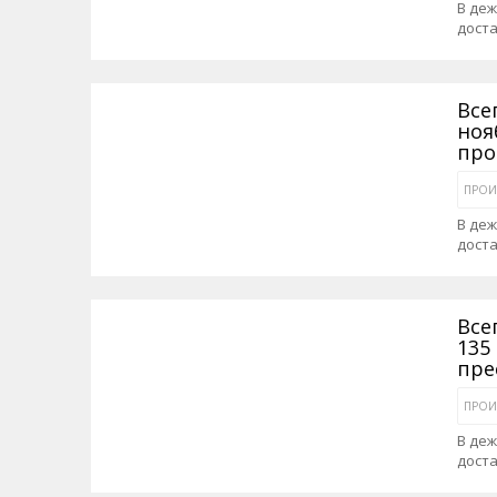
В де
доста
Все
ноя
про
ПРОИ
В де
доста
Все
135
пре
ПРОИ
В де
дост