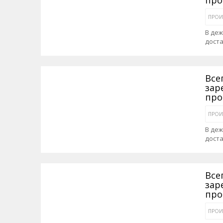
ПРОИ
В де
дост
Все
зар
про
ПРОИ
В де
доста
Все
зар
про
ПРОИ