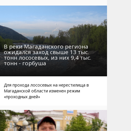
Маршруты. Улицы, остановки
Мошенники
Телефоны
Интернет
Автобусы Магадан – Аэропорт
Жилье
Таблица приливов отливов
Не мусорить
Браконьеры
В реки Магаданского региона
ожидался заход свыше 13 тыс.
тонн лососевых, из них 9,4 тыс.
тонн - горбуша
Для прохода лососевых на нерестилища в
Магаданской области изменен режим
«проходных дней»