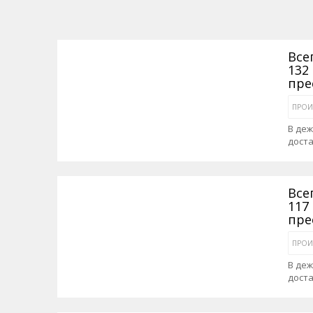
Все
132
пре
ПРОИ
В де
дост
Все
117
пре
ПРОИ
В де
дост