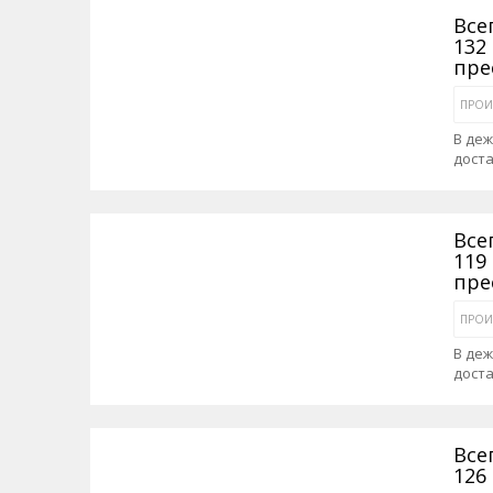
Все
132
пре
ПРОИ
В де
дост
Все
119
пре
ПРОИ
В де
дост
Все
126