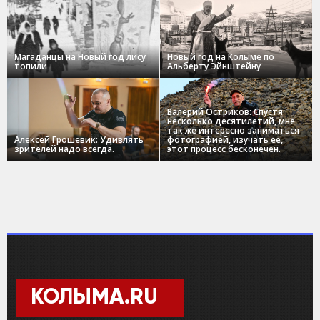
Магаданцы на Новый год лису
Новый год на Колыме по
топили
Альберту Эйнштейну
Валерий Остриков: Спустя
несколько десятилетий, мне
так же интересно заниматься
Алексей Грошевик: Удивлять
фотографией, изучать ее,
зрителей надо всегда.
этот процесс бесконечен.
КОЛЫМА.RU