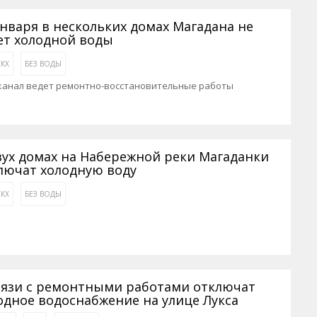
января в нескольких домах Магадана не
ет холодной воды
КХ
БЕЗ ВОДЫ
канал ведет ремонтно-восстановительные работы
вух домах на Набережной реки Магаданки
лючат холодную воду
КХ
БЕЗ ВОДЫ
вязи с ремонтными работами отключат
одное водоснабжение на улице Лукса