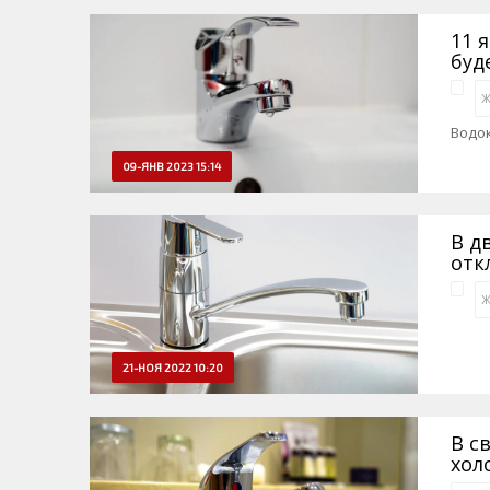
11 
буд
Ж
Водо
09-ЯНВ 2023 15:14
В д
отк
Ж
21-НОЯ 2022 10:20
В с
хол