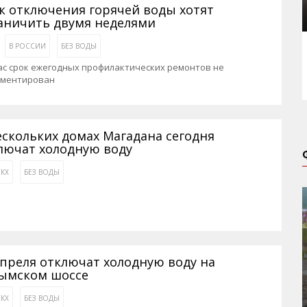
к отключения горячей воды хотят
аничить двумя неделями
В РОССИИ
БЕЗ ВОДЫ
ас срок ежегодных профилактических ремонтов не
аментирован
ескольких домах Магадана сегодня
лючат холодную воду
КХ
БЕЗ ВОДЫ
апреля отключат холодную воду на
ымском шоссе
КХ
БЕЗ ВОДЫ