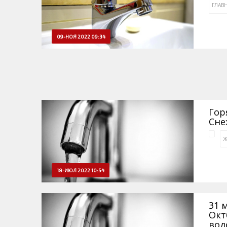
ГЛАВ
09-НОЯ 2022 09:34
Гор
Сн
Ж
18-ИЮЛ 2022 10:54
31 
Окт
вод