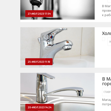
В Маг
пров
27-ИЮЛ 2023 17:54
к раб
Хол
Ж
25-ИЮЛ 2023 11:19
В М
гор
ГЛАВ
Мага
потре
20-ИЮЛ 2023 14:24