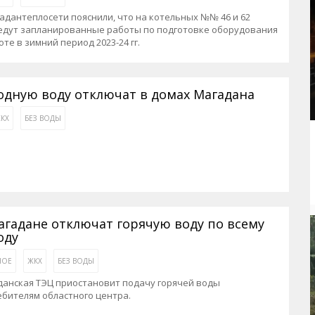
адантеплосети пояснили, что на котельных №№ 46 и 62
едут запланированные работы по подготовке оборудования
оте в зимний период 2023-24 гг.
одную воду отключат в домах Магадана
КХ
БЕЗ ВОДЫ
агадане отключат горячую воду по всему
оду
НОЕ
ЖКХ
БЕЗ ВОДЫ
данская ТЭЦ приостановит подачу горячей воды
бителям областного центра.