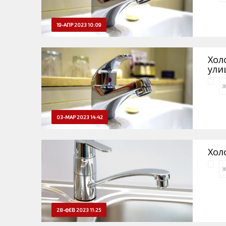
19-АПР 2023 10:09
Хол
ули
Ж
03-МАР 2023 14:42
Хол
Ж
28-ФЕВ 2023 11:25