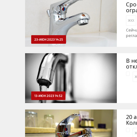
Сро
огр
ЖКХ
Сейч
регл
23-ИЮН 2023 14:25
В н
отк
Ж
13-ИЮН 2023 14:52
20 
Кол
Ж