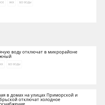
НОЕ
ЖКХ
БЕЗ ВОДЫ
ячую воду отключат в микрорайоне
ежный
КХ
БЕЗ ВОДЫ
мая в домах на улицах Приморской и
брьской отключат холодное
оснабжение