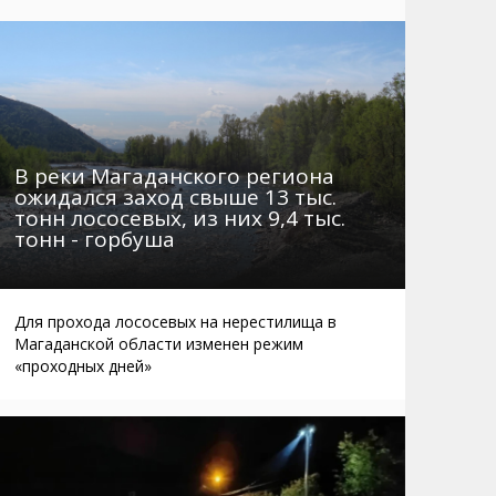
Маршруты. Улицы, остановки
Мошенники
Телефоны
Интернет
Автобусы Магадан – Аэропорт
Жилье
Таблица приливов отливов
Не мусорить
Браконьеры
В реки Магаданского региона
ожидался заход свыше 13 тыс.
тонн лососевых, из них 9,4 тыс.
тонн - горбуша
Для прохода лососевых на нерестилища в
Магаданской области изменен режим
«проходных дней»