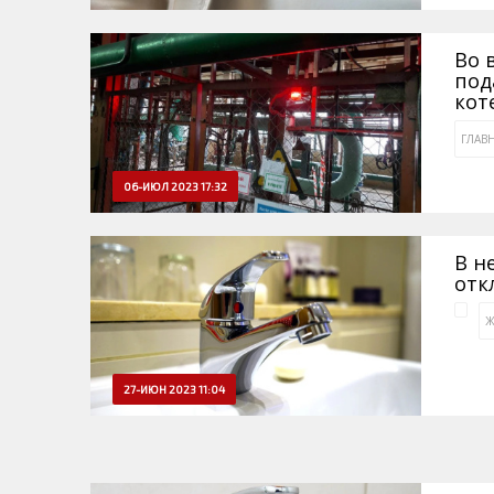
Во 
под
кот
ГЛАВ
06-ИЮЛ 2023 17:32
В н
отк
Ж
27-ИЮН 2023 11:04