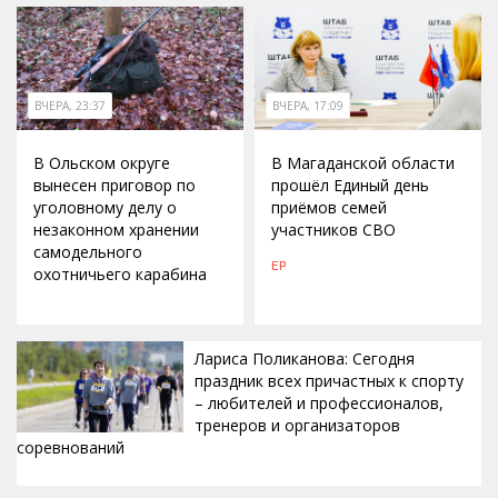
ВЧЕРА, 23:37
ВЧЕРА, 17:09
В Ольском округе
В Магаданской области
вынесен приговор по
прошёл Единый день
уголовному делу о
приёмов семей
незаконном хранении
участников СВО
самодельного
ЕР
охотничьего карабина
Лариса Поликанова: Сегодня
праздник всех причастных к спорту
– любителей и профессионалов,
тренеров и организаторов
соревнований
ВЧЕРА, 15:42