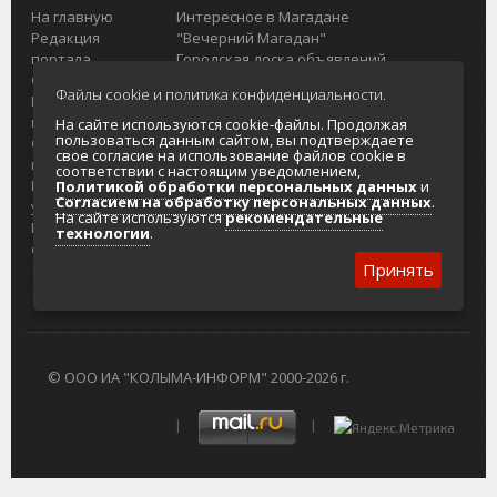
На главную
Интересное в Магадане
Редакция
"Вечерний Магадан"
портала
Городская доска объявлений
О проекте
Реклама
Файлы cookie и политика конфиденциальности.
Реклама на
Главный туристический портал
портале
Колымы
На сайте используются cookie-файлы. Продолжая
пользоваться данным сайтом, вы подтверждаете
Отзывы и
Политика в отношении обработки
свое согласие на использование файлов cookie в
предложения
персональных данных
соответствии с настоящим уведомлением,
Интернет-
Согласие на обработку персональных
Политикой обработки персональных данных
и
Согласием на обработку персональных данных
.
услуги
данных
На сайте используются
рекомендательные
Разработка
технологии
.
сайтов
Принять
© ООО ИА "КОЛЫМА-ИНФОРМ" 2000-2026 г.