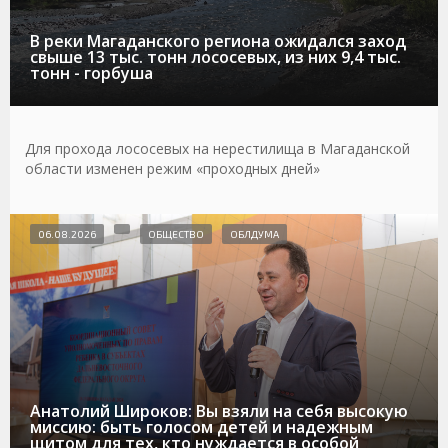
В реки Магаданского региона ожидался заход
свыше 13 тыс. тонн лососевых, из них 9,4 тыс.
тонн - горбуша
Для прохода лососевых на нерестилища в Магаданской
области изменен режим «проходных дней»
06.08.2026
ОБЩЕСТВО
ОБЛДУМА
Анатолий Широков: Вы взяли на себя высокую
миссию: быть голосом детей и надежным
щитом для тех, кто нуждается в особой