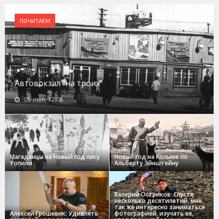
ПОЧИТАЕМ
Автовокзал "на троих"
05-июл, 12:08
Магаданцы на Новый год лису
Новый год на Колыме по
топили
Альберту Эйнштейну
Валерий Остриков: Спустя
несколько десятилетий, мне
так же интересно заниматься
Алексей Грошевик: Удивлять
фотографией, изучать ее,