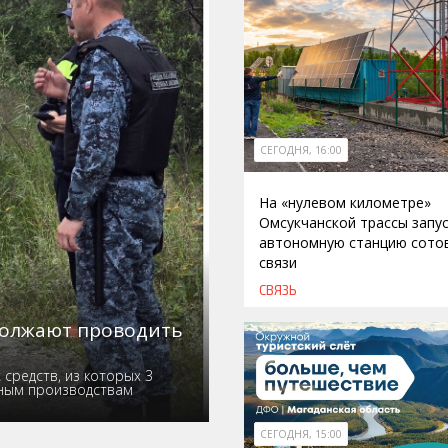
СЕГОДНЯ, 16:00
На «нулевом километре»
Омсукчанской трассы запу
автономную станцию сото
связи
СВЯЗЬ
должают проводить
средств, из которых 3
ьным производствам
СЕГОДНЯ, 15:00