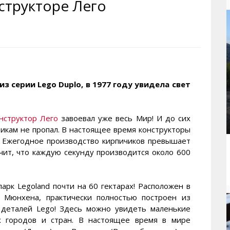
структоре Лего
рактивная карта
ториум
Кинохроника Магадана
УМВД
и о Колыме
т
3D районы города
Косторезы Магадана
ители экрана. Заставки
оустройство
Фотоальбом
Профсоюзы
йн вебкамеры в Магадане
ека
Соцподдержка
олыжная школа
Рыбу ловим
з серии Lego Duplo, в 1977 году увидела свет
енты
Магадан в Instagram
нструктор Лего
завоевал уже весь Мир! И до сих
икам не пропал. В настоящее время конструкторы
. Ежегодное производство кирпичиков превышает
ачит, что каждую секунду производится около 600
арк Legoland почти на 60 гектарах! Расположен в
т Мюнхена, практически полностью построен из
 деталей Lego! Здесь можно увидеть маленькие
х городов и стран. В настоящее время в мире