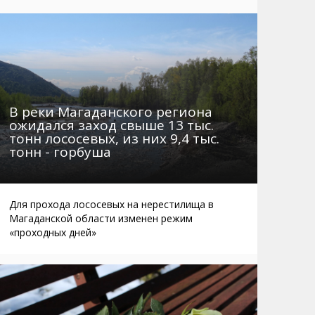
Маршруты. Улицы, остановки
Мошенники
Телефоны
Интернет
Автобусы Магадан – Аэропорт
Жилье
Таблица приливов отливов
Не мусорить
Браконьеры
В реки Магаданского региона
ожидался заход свыше 13 тыс.
тонн лососевых, из них 9,4 тыс.
тонн - горбуша
Для прохода лососевых на нерестилища в
Магаданской области изменен режим
«проходных дней»