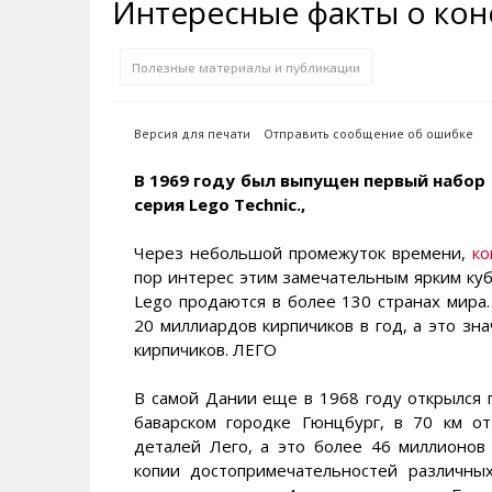
Интересные факты о кон
Транспортная инфраструктура
Губернатор
Инте
Кван
Их надо знать. Галерея славы
Наркоте нет
Песн
Визи
Колымы
Полезные материалы и публикации
Аэропорт Магадан
Хран
Благ
Достопримечательности
Магадана и области
Полицейских не бить
Онла
Ипот
Версия для печати
Отправить сообщение об ошибке
Туристическик маршруты
Сельское хозяйство
Горн
В 1969 году был выпущен первый набор и
серия Lego Technic.,
Аварии ДТП
Алим
Через небольшой промежуток времени,
ко
пор интерес этим замечательным ярким куб
Lego продаются в более 130 странах мира
20 миллиардов кирпичиков в год, а это зн
кирпичиков. ЛЕГО
В самой Дании еще в 1968 году открылся п
баварском городке Гюнцбург, в 70 км о
деталей Лего, а это более 46 миллионов
копии достопримечательностей различны