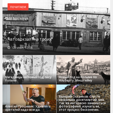
ПОЧИТАЕМ
Автовокзал "на троих"
05-июл, 12:08
Магаданцы на Новый год лису
Новый год на Колыме по
топили
Альберту Эйнштейну
Валерий Остриков: Спустя
несколько десятилетий, мне
так же интересно заниматься
Алексей Грошевик: Удивлять
фотографией, изучать ее,
зрителей надо всегда.
этот процесс бесконечен.