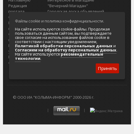
Редакция
"Вечерний Магадан"
портала
Городская доска объявлений
О проекте
Реклама
Файлы cookie и политика конфиденциальности.
Реклама на
Главный туристический портал
портале
Колымы
На сайте используются cookie-файлы. Продолжая
пользоваться данным сайтом, вы подтверждаете
Отзывы и
Политика в отношении обработки
свое согласие на использование файлов cookie в
предложения
персональных данных
соответствии с настоящим уведомлением,
Интернет-
Согласие на обработку персональных
Политикой обработки персональных данных
и
Согласием на обработку персональных данных
.
услуги
данных
На сайте используются
рекомендательные
Разработка
технологии
.
сайтов
Принять
© ООО ИА "КОЛЫМА-ИНФОРМ" 2000-2026 г.