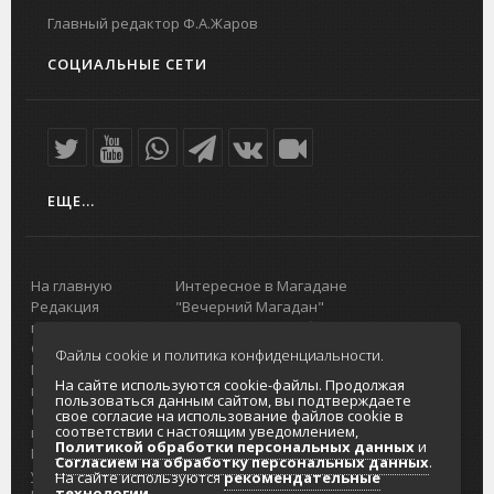
Главный редактор Ф.А.Жаров
СОЦИАЛЬНЫЕ СЕТИ
ЕЩЕ...
На главную
Интересное в Магадане
Редакция
"Вечерний Магадан"
портала
Городская доска объявлений
О проекте
Реклама
Файлы cookie и политика конфиденциальности.
Реклама на
Главный туристический портал
На сайте используются cookie-файлы. Продолжая
портале
Колымы
пользоваться данным сайтом, вы подтверждаете
Отзывы и
Политика в отношении обработки
свое согласие на использование файлов cookie в
соответствии с настоящим уведомлением,
предложения
персональных данных
Политикой обработки персональных данных
и
Интернет-
Согласие на обработку персональных
Согласием на обработку персональных данных
.
услуги
данных
На сайте используются
рекомендательные
технологии
.