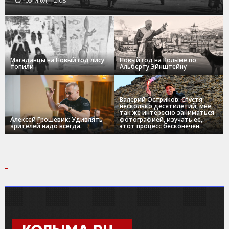
05-июл, 12:08
Магаданцы на Новый год лису
Новый год на Колыме по
топили
Альберту Эйнштейну
Валерий Остриков: Спустя
несколько десятилетий, мне
так же интересно заниматься
Алексей Грошевик: Удивлять
фотографией, изучать ее,
зрителей надо всегда.
этот процесс бесконечен.