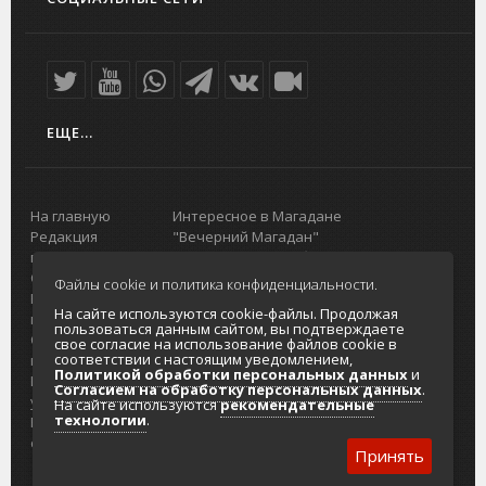
ЕЩЕ...
На главную
Интересное в Магадане
Редакция
"Вечерний Магадан"
портала
Городская доска объявлений
О проекте
Реклама
Файлы cookie и политика конфиденциальности.
Реклама на
Главный туристический портал
На сайте используются cookie-файлы. Продолжая
портале
Колымы
пользоваться данным сайтом, вы подтверждаете
Отзывы и
Политика в отношении обработки
свое согласие на использование файлов cookie в
соответствии с настоящим уведомлением,
предложения
персональных данных
Политикой обработки персональных данных
и
Интернет-
Согласие на обработку персональных
Согласием на обработку персональных данных
.
услуги
данных
На сайте используются
рекомендательные
технологии
.
Разработка
сайтов
Принять