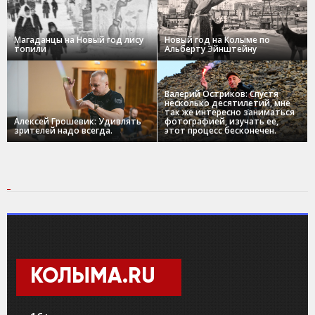
Магаданцы на Новый год лису
Новый год на Колыме по
топили
Альберту Эйнштейну
Валерий Остриков: Спустя
несколько десятилетий, мне
так же интересно заниматься
Алексей Грошевик: Удивлять
фотографией, изучать ее,
зрителей надо всегда.
этот процесс бесконечен.
КОЛЫМА.RU