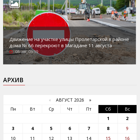
Движение на участке улицы Пролетарской в районе
дома № 66 перекроют в Магадане 11 августа
05-авг, 09:39
АРХИВ
«
АВГУСТ 2026 »
Пн
Вт
Ср
Чт
Пт
Сб
Вс
1
2
3
4
5
6
7
8
9
10
11
12
13
14
15
16