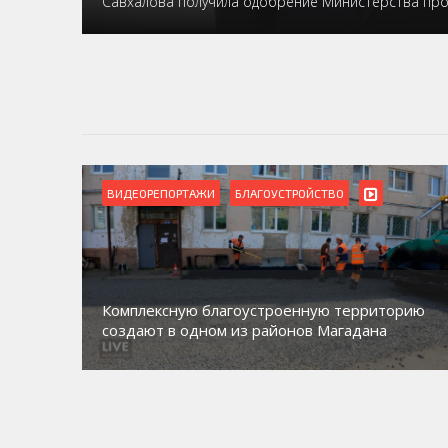
Савхалова получила одобрение Министерства пр
ВИДЕОРЕПОРТАЖИ
Магадан присоединился к пилотному проекту
орию
по работе с несовершеннолетними из групп
социального риска «Переправа»