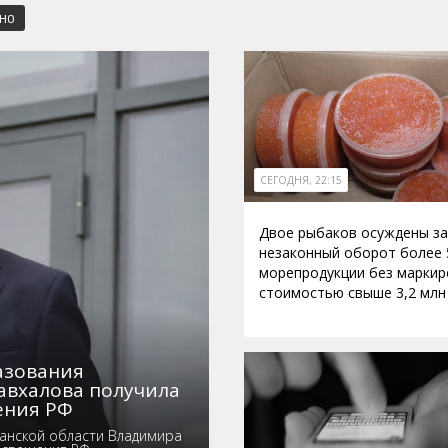
СНО
СЕГОДНЯ, 22:15
Двое рыбаков осуждены за
незаконный оборот более 
морепродукции без маркир
стоимостью свыше 3,2 млн
азования
авхалова получила
ения РФ
анской области Владимира