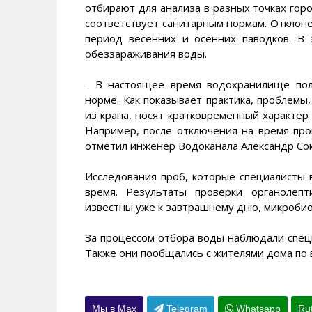
отбирают для анализа в разных точках гор
соответствует санитарным нормам. Отклон
период весенних и осенних паводков. В 
обеззараживания воды.
- В настоящее время водохранилище пол
норме. Как показывает практика, проблем
из крана, носят кратковременный характер
Например, после отключения на время про
отметил инженер Водоканала Александр Со
Исследования проб, которые специалисты 
время. Результаты проверки органолепт
известны уже к завтрашнему дню, микробио
За процессом отбора воды наблюдали спец
Также они пообщались с жителями дома по 
Мы в Max
Telegram
Whatsapp
Ru