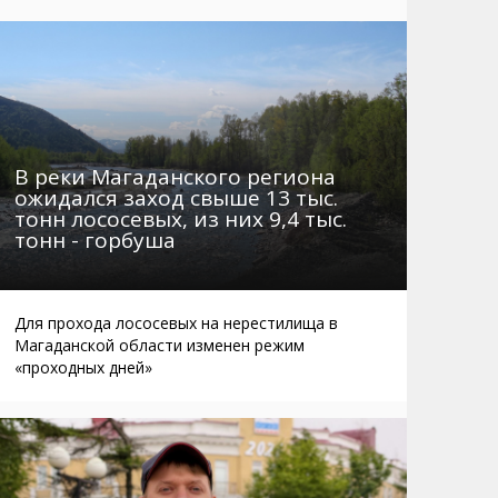
Маршруты. Улицы, остановки
Мошенники
Телефоны
Интернет
Автобусы Магадан – Аэропорт
Жилье
Таблица приливов отливов
Не мусорить
Браконьеры
В реки Магаданского региона
ожидался заход свыше 13 тыс.
тонн лососевых, из них 9,4 тыс.
тонн - горбуша
Для прохода лососевых на нерестилища в
Магаданской области изменен режим
«проходных дней»