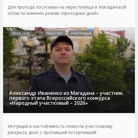
Для прохода лососевых на нерестилища в Магаданской
области изменен режим «проходных дней»
05.08.2026
ОБЩЕСТВО
УЧАСТКОВЫЙ
Александр Иваненко из Магадана – участник
первого этапа Всероссийского конкурса
«Народный участковый – 2026»
Интуиция и настойчивость помогли участковому
раскрыть дело с пропавшей потерпевшей