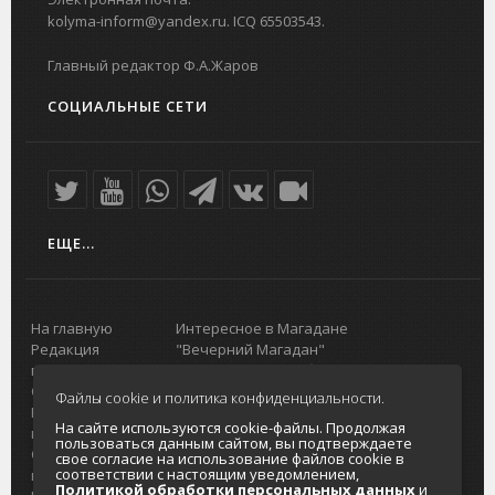
kolyma-inform@yandex.ru. ICQ 65503543.
Главный редактор Ф.А.Жаров
СОЦИАЛЬНЫЕ СЕТИ
ЕЩЕ...
На главную
Интересное в Магадане
Редакция
"Вечерний Магадан"
портала
Городская доска объявлений
О проекте
Реклама
Файлы cookie и политика конфиденциальности.
Реклама на
Главный туристический портал
На сайте используются cookie-файлы. Продолжая
портале
Колымы
пользоваться данным сайтом, вы подтверждаете
Отзывы и
Политика в отношении обработки
свое согласие на использование файлов cookie в
соответствии с настоящим уведомлением,
предложения
персональных данных
Политикой обработки персональных данных
и