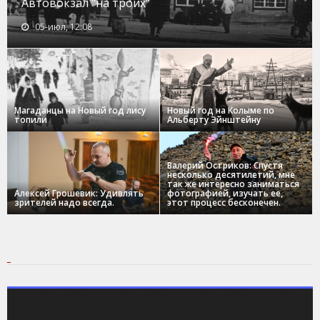
Автовокзал "на троих"
05-июл, 12:08
Магаданцы на Новый год лису
Новый год на Колыме по
топили
Альберту Эйнштейну
Валерий Остриков: Спустя
несколько десятилетий, мне
так же интересно заниматься
Алексей Грошевик: Удивлять
фотографией, изучать ее,
зрителей надо всегда.
этот процесс бесконечен.