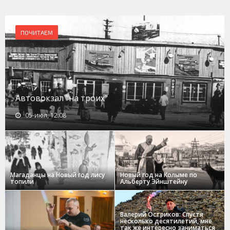
ПОЧИТАЕМ
Автовокзал "на троих"
05-июл, 12:08
Магаданцы на Новый год лису
Новый год на Колыме по
топили
Альберту Эйнштейну
Валерий Остриков: Спустя
несколько десятилетий, мне
так же интересно заниматься