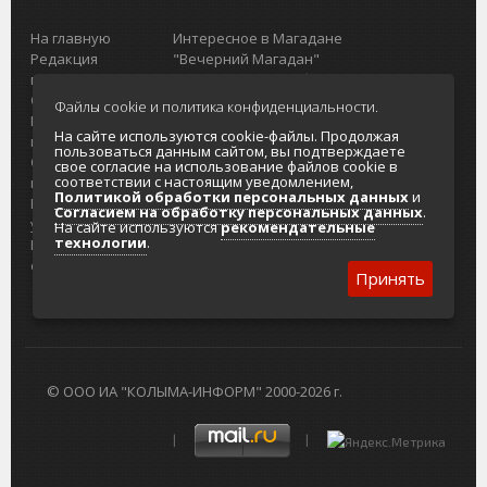
На главную
Интересное в Магадане
Редакция
"Вечерний Магадан"
портала
Городская доска объявлений
О проекте
Реклама
Файлы cookie и политика конфиденциальности.
Реклама на
Главный туристический портал
На сайте используются cookie-файлы. Продолжая
портале
Колымы
пользоваться данным сайтом, вы подтверждаете
Отзывы и
Политика в отношении обработки
свое согласие на использование файлов cookie в
соответствии с настоящим уведомлением,
предложения
персональных данных
Политикой обработки персональных данных
и
Интернет-
Согласие на обработку персональных
Согласием на обработку персональных данных
.
услуги
данных
На сайте используются
рекомендательные
технологии
.
Разработка
сайтов
Принять
© ООО ИА "КОЛЫМА-ИНФОРМ" 2000-2026 г.