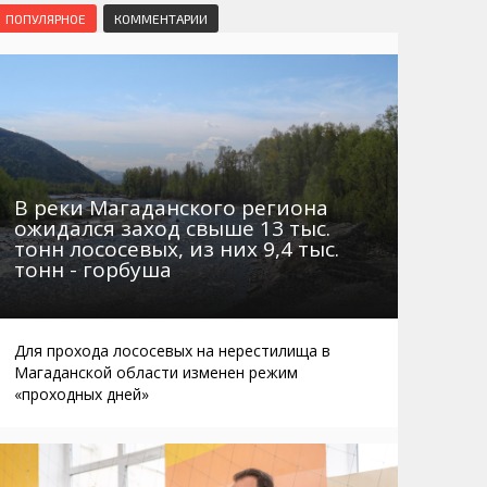
Маршруты. Улицы, остановки
Мошенники
ПОПУЛЯРНОЕ
КОММЕНТАРИИ
Телефоны
Интернет
Автобусы Магадан – Аэропорт
Жилье
Таблица приливов отливов
Не мусорить
Браконьеры
В реки Магаданского региона
ожидался заход свыше 13 тыс.
тонн лососевых, из них 9,4 тыс.
тонн - горбуша
Для прохода лососевых на нерестилища в
Магаданской области изменен режим
«проходных дней»