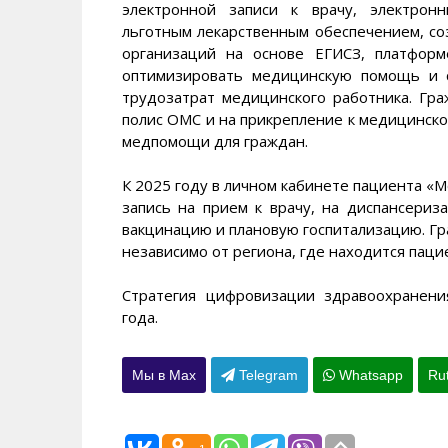
электронной записи к врачу, электрон
льготным лекарственным обеспечением, с
организаций на основе ЕГИСЗ, платфор
оптимизировать медицинскую помощь и 
трудозатрат медицинского работника. Гр
полис ОМС и на прикрепление к медицинско
медпомощи для граждан.
К 2025 году в личном кабинете пациента «М
запись на прием к врачу, на диспансериз
вакцинацию и плановую госпитализацию. Г
независимо от региона, где находится паци
Стратегия цифровизации здравоохранен
года.
Мы в Max
Telegram
Whatsapp
Ru