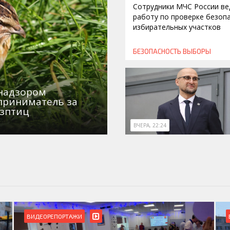
Сотрудники МЧС России ве
работу по проверке безоп
избирательных участков
БЕЗОПАСНОСТЬ
ВЫБОРЫ
знадзором
приниматель за
озптиц
ВЧЕРА, 22:24
ВИДЕОРЕПОРТАЖИ