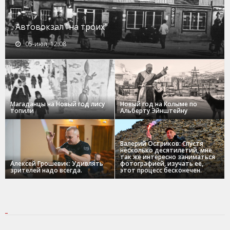
Автовокзал "на троих"
05-июл, 12:08
Магаданцы на Новый год лису
Новый год на Колыме по
топили
Альберту Эйнштейну
Валерий Остриков: Спустя
несколько десятилетий, мне
так же интересно заниматься
Алексей Грошевик: Удивлять
фотографией, изучать ее,
зрителей надо всегда.
этот процесс бесконечен.