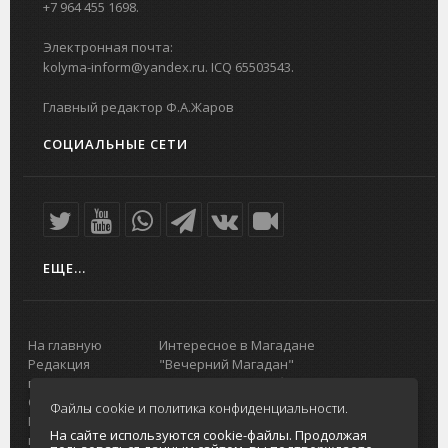
+7 964 455 1698.
Электронная почта:
kolyma-inform@yandex.ru. ICQ 65503543.
Главный редактор Ф.А.Жаров
СОЦИАЛЬНЫЕ СЕТИ
ЕЩЕ...
На главную
Интересное в Магадане
Редакция
"Вечерний Магадан"
портала
Городская доска объявлений
О проекте
Реклама
Файлы cookie и политика конфиденциальности.
Реклама на
Главный туристический портал
На сайте используются cookie-файлы. Продолжая
портале
Колымы