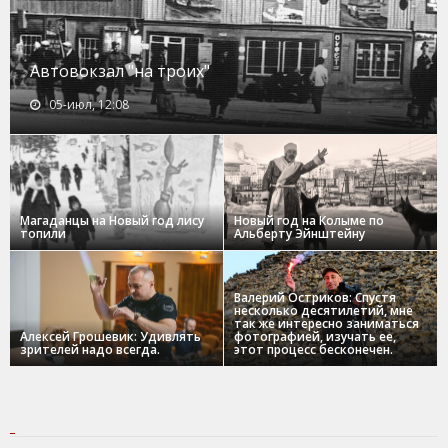
Автовокзал "на троих"
05-июл, 12:08
Магаданцы на Новый год лису
Новый год на Колыме по
топили
Альберту Эйнштейну
Валерий Остриков: Спустя
несколько десятилетий, мне
так же интересно заниматься
Алексей Грошевик: Удивлять
фотографией, изучать ее,
зрителей надо всегда.
этот процесс бесконечен.