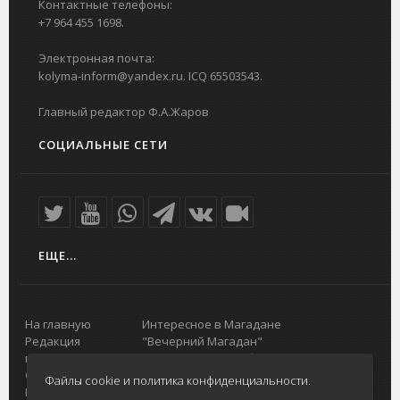
Контактные телефоны:
+7 964 455 1698.
Электронная почта:
kolyma-inform@yandex.ru. ICQ 65503543.
Главный редактор Ф.А.Жаров
СОЦИАЛЬНЫЕ СЕТИ
ЕЩЕ...
На главную
Интересное в Магадане
Редакция
"Вечерний Магадан"
портала
Городская доска объявлений
О проекте
Реклама
Файлы cookie и политика конфиденциальности.
Реклама на
Главный туристический портал