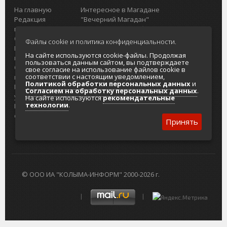
На главную
Интересное в Магадане
Редакция
"Вечерний Магадан"
портала
Городская доска объявлений
О проекте
Реклама
Файлы cookie и политика конфиденциальности.
Реклама на
Главный туристический портал
На сайте используются cookie-файлы. Продолжая
портале
Колымы
пользоваться данным сайтом, вы подтверждаете
Отзывы и
Политика в отношении обработки
свое согласие на использование файлов cookie в
соответствии с настоящим уведомлением,
предложения
персональных данных
Политикой обработки персональных данных
и
Интернет-
Согласие на обработку персональных
Согласием на обработку персональных данных
.
услуги
данных
На сайте используются
рекомендательные
технологии
.
Разработка
сайтов
Принять
© ООО ИА "КОЛЫМА-ИНФОРМ" 2000-2026 г.