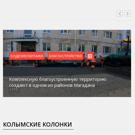
РЕПОРТАЖИ
БЛАГОУСТРОЙСТВО
ВИДЕОРЕ
Магадан 
ексную благоустроенную территорию
работе с
ют в одном из районов Магадана
социальн
КОЛЫМСКИЕ КОЛОНКИ