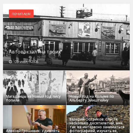
ПОЧИТАЕМ
Автовокзал "на троих"
05-июл, 12:08
Магаданцы на Новый год лису
Новый год на Колыме по
топили
Альберту Эйнштейну
Валерий Остриков: Спустя
несколько десятилетий, мне
так же интересно заниматься
Алексей Грошевик: Удивлять
фотографией, изучать ее,