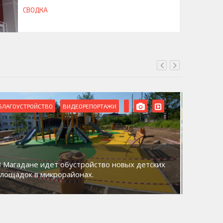
СВОДКА
БЛАГОУСТРОЙСТВО
ВИДЕОРЕПОРТАЖИ
ВИДЕОРЕ
В Магадане идет обустройство новых детских
Акция «
площадок в микрорайонах.
общий д