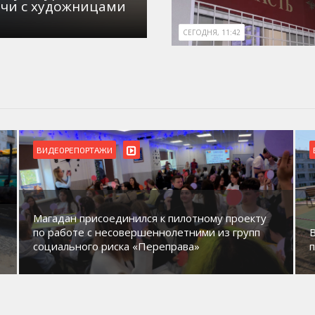
ечи с художницами
СЕГОДНЯ, 11:42
ВИДЕОРЕПОРТАЖИ
Магадан присоединился к пилотному проекту
по работе с несовершеннолетними из групп
социального риска «Переправа»