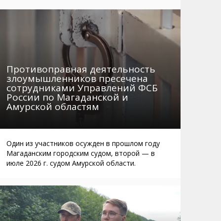
Маршруты. Улицы, остановки
Мошенники
Телефоны
Интернет
Автобусы Магадан – Аэропорт
Жилье
Таблица приливов отливов
Не мусорить
Противоправная деятельность
Браконьеры
злоумышленников пресечена
сотрудниками Управлений ФСБ
России по Магаданской и
Амурской областям
Один из участников осужден в прошлом году
Магаданским городским судом, второй — в
июле 2026 г. судом Амурской области.