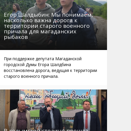
Егор Шалдыбин: Мы понимаем,
насколько важна дорога к
территории старого военного
причала для магаданских
рыбаков
При поддержке депутата Магаданской
городской Думы Егора Шалдбина
восстановлена дорога, ведущая к территории
старого военного причала.
В колымской столице прошла