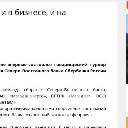
рактивная карта
ториум
Кинохроника Магадана
УМВД
и в бизнесе, и на
и о Колыме
т
3D районы города
Косторезы Магадана
ители экрана. Заставки
оустройство
Фотоальбом
Профсоюзы
йн вебкамеры в Магадане
ека
Соцподдержка
олыжная школа
Рыбу ловим
енты
Магадан в Instagram
ане впервые состоялся товарищеский турнир
я Северо-Восточного банка Сбербанка России
команд: сборные Северо-Восточного банка,
ОАО «Магаданэнерго», ВГТРК «Магадан», ООО
еталл».
рпоративными клиентами спортивных состязаний
ного банка, открывшийся в конце февраля т.г.
ная Сбербанка, занявшая III место в турнирной