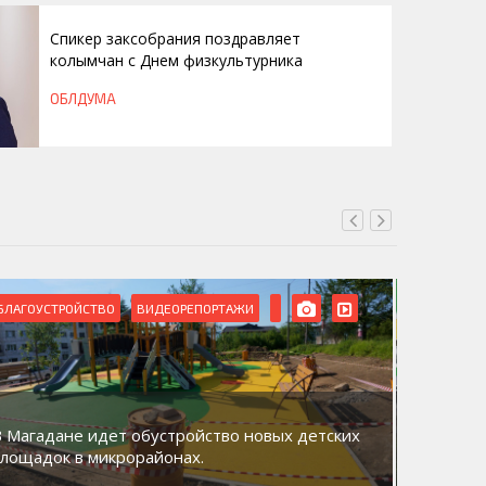
Спикер заксобрания поздравляет
колымчан с Днем физкультурника
ОБЛДУМА
БЛАГОУСТРОЙСТВО
ВИДЕОРЕПОРТАЖИ
ВИДЕОРЕ
В Магадане идет обустройство новых детских
Акция «
площадок в микрорайонах.
общий д