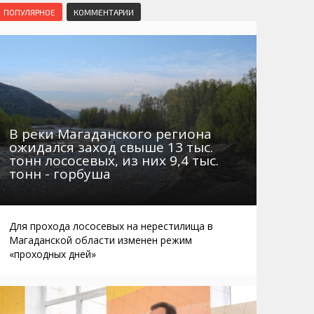
Маршруты. Улицы, остановки
Мошенники
ПОПУЛЯРНОЕ
КОММЕНТАРИИ
Телефоны
Интернет
Автобусы Магадан – Аэропорт
Жилье
Таблица приливов отливов
Не мусорить
Браконьеры
В реки Магаданского региона
ожидался заход свыше 13 тыс.
тонн лососевых, из них 9,4 тыс.
тонн - горбуша
Для прохода лососевых на нерестилища в
Магаданской области изменен режим
«проходных дней»