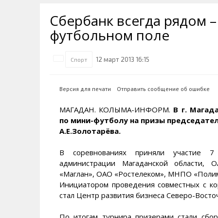
Транспортная инфраструктура
Губернатор
Инте
Кван
Сбербанк всегда рядом – 
Их надо знать. Галерея славы
Наркоте нет
Песн
Визи
Колымы
футбольном поле
Аэропорт Магадан
Хран
Благ
Достопримечательности
Магадана и области
Полицейских не бить
Онла
Ипот
12 март 2013 16:15
Спорт
Туристическик маршруты
Сельское хозяйство
Горн
Версия для печати
Отправить сообщение об ошибке
Аварии ДТП
Алим
МАГАДАН. КОЛЫМА-ИНФОРМ.
В г. Магад
по мини-футболу на призы председател
А.Е.Золотарёва.
В соревнованиях приняли участие 7 
администрации Магаданской области, 
«Маглан», ОАО «Ростелеком», МНПО «Полим
Инициатором проведения совместных с ко
стал Центр развития бизнеса Северо-Восточ
По итогам турнира призерами стали сбор