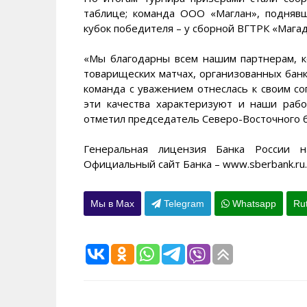
таблице; команда ООО «Маглан», поднявш
кубок победителя – у сборной ВГТРК «Магад
«Мы благодарны всем нашим партнерам, к
товарищеских матчах, организованных бан
команда с уважением отнеслась к своим со
эти качества характеризуют и наши раб
отметил председатель Северо-Восточного ба
Генеральная лицензия Банка России н
Официальный сайт Банка – www.sberbank.ru.
Мы в Max
Telegram
Whatsapp
Ru