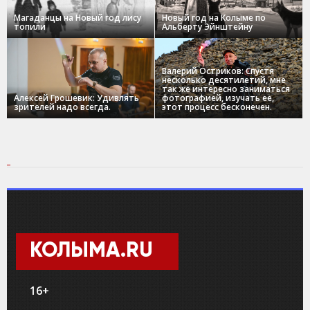
Магаданцы на Новый год лису
Новый год на Колыме по
топили
Альберту Эйнштейну
Валерий Остриков: Спустя
несколько десятилетий, мне
так же интересно заниматься
Алексей Грошевик: Удивлять
фотографией, изучать ее,
зрителей надо всегда.
этот процесс бесконечен.
КОЛЫМА.RU
16+