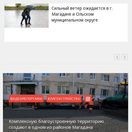
Сильный ветер ожидается в г.
Магадане и Ольском
муниципальном округе
ВЧЕРА, 20:00
РЕПОРТАЖИ
БЛАГОУСТРОЙСТВО
ВИДЕОРЕ
Магадан 
ексную благоустроенную территорию
работе с
ют в одном из районов Магадана
социальн