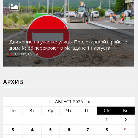
Движение на участке улицы Пролетарской в районе
дома № 66 перекроют в Магадане 11 августа
05-авг, 09:39
АРХИВ
«
АВГУСТ 2026 »
Пн
Вт
Ср
Чт
Пт
Сб
Вс
1
2
3
4
5
6
7
8
9