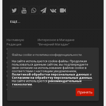
ЕЩЕ...
На главную
Интересное в Магадане
Редакция
"Вечерний Магадан"
портала
Городская доска объявлений
О проекте
Реклама
Файлы cookie и политика конфиденциальности.
Реклама на
Главный туристический портал
На сайте используются cookie-файлы. Продолжая
портале
Колымы
пользоваться данным сайтом, вы подтверждаете
Отзывы и
Политика в отношении обработки
свое согласие на использование файлов cookie в
соответствии с настоящим уведомлением,
предложения
персональных данных
Политикой обработки персональных данных
и
Интернет-
Согласие на обработку персональных
Согласием на обработку персональных данных
.
услуги
данных
На сайте используются
рекомендательные
технологии
.
Разработка
сайтов
Принять