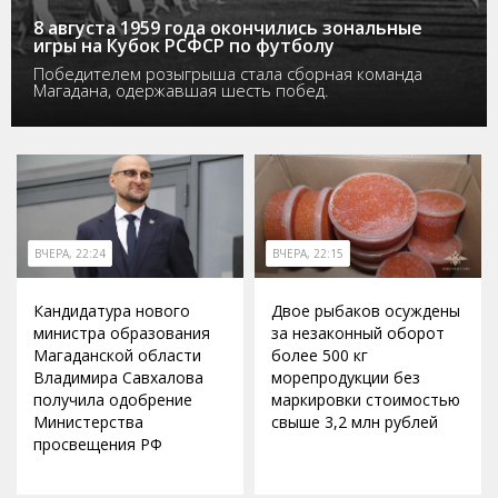
8 августа 1959 года окончились зональные
игры на Кубок РСФСР по футболу
Победителем розыгрыша стала сборная команда
Магадана, одержавшая шесть побед.
ВЧЕРА, 22:24
ВЧЕРА, 22:15
Кандидатура нового
Двое рыбаков осуждены
министра образования
за незаконный оборот
Магаданской области
более 500 кг
Владимира Савхалова
морепродукции без
получила одобрение
маркировки стоимостью
Министерства
свыше 3,2 млн рублей
просвещения РФ