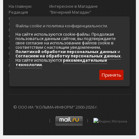
На главную
Интересное в Магадане
Редакция
"Вечерний Магадан"
портала
Городская доска объявлений
О проекте
Реклама
Файлы cookie и политика конфиденциальности.
Реклама на
Главный туристический портал
На сайте используются cookie-файлы. Продолжая
портале
Колымы
пользоваться данным сайтом, вы подтверждаете
Отзывы и
Политика в отношении обработки
свое согласие на использование файлов cookie в
соответствии с настоящим уведомлением,
предложения
персональных данных
Политикой обработки персональных данных
и
Интернет-
Согласие на обработку персональных
Согласием на обработку персональных данных
.
услуги
данных
На сайте используются
рекомендательные
технологии
.
Разработка
сайтов
Принять
© ООО ИА "КОЛЫМА-ИНФОРМ" 2000-2026 г.