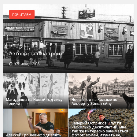
ПОЧИТАЕМ
Автовокзал "на троих"
05-июл, 12:08
Магаданцы на Новый год лису
Новый год на Колыме по
топили
Альберту Эйнштейну
Валерий Остриков: Спустя
несколько десятилетий, мне
так же интересно заниматься
Алексей Грошевик: Удивлять
фотографией, изучать ее,