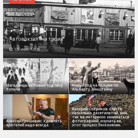
Автовокзал "на троих"
05-июл, 12:08
Магаданцы на Новый год лису
Новый год на Колыме по
топили
Альберту Эйнштейну
Валерий Остриков: Спустя
несколько десятилетий, мне
так же интересно заниматься
Алексей Грошевик: Удивлять
фотографией, изучать ее,
зрителей надо всегда.
этот процесс бесконечен.