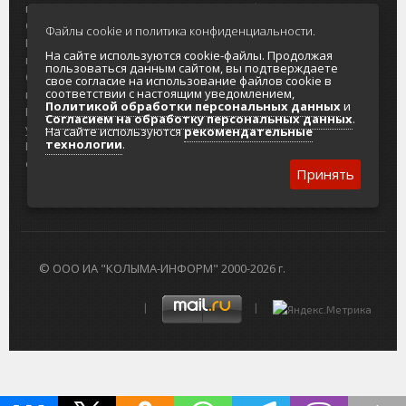
портала
Городская доска объявлений
О проекте
Реклама
Файлы cookie и политика конфиденциальности.
Реклама на
Главный туристический портал
На сайте используются cookie-файлы. Продолжая
портале
Колымы
пользоваться данным сайтом, вы подтверждаете
Отзывы и
Политика в отношении обработки
свое согласие на использование файлов cookie в
соответствии с настоящим уведомлением,
предложения
персональных данных
Политикой обработки персональных данных
и
Интернет-
Согласие на обработку персональных
Согласием на обработку персональных данных
.
услуги
данных
На сайте используются
рекомендательные
технологии
.
Разработка
сайтов
Принять
© ООО ИА "КОЛЫМА-ИНФОРМ" 2000-2026 г.