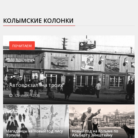
КОЛЫМСКИЕ КОЛОНКИ
ПОЧИТАЕМ
Автовокзал "на троих"
05-июл, 12:08
Магаданцы на Новый год лису
Новый год на Колыме по
топили
Альберту Эйнштейну