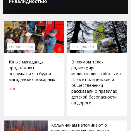
инвалидностью
СЕГОДНЯ, 14:00
СЕГОДНЯ, 13:40
Юные магаданцы
В прямом теле-
продолжают
радиоэфире
погружаться в будни
медиахолдинга «Колыма
магаданских пожарных
Плюс» полицейские и
общественники
МЧС
рассказали о правилах
детской безопасности
на дороге
Колымчанам напоминают о
правилах поведения в лесу в