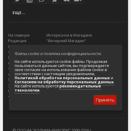
ЕЩЕ...
На главную
Интересное в Магадане
Редакция
"Вечерний Магадан"
портала
Городская доска объявлений
О проекте
Реклама
Файлы cookie и политика конфиденциальности.
Реклама на
Главный туристический портал
На сайте используются cookie-файлы. Продолжая
портале
Колымы
пользоваться данным сайтом, вы подтверждаете
Отзывы и
Политика в отношении обработки
свое согласие на использование файлов cookie в
соответствии с настоящим уведомлением,
предложения
персональных данных
Политикой обработки персональных данных
и
Интернет-
Согласие на обработку персональных
Согласием на обработку персональных данных
.
услуги
данных
На сайте используются
рекомендательные
технологии
.
Разработка
сайтов
Принять
© ООО ИА "КОЛЫМА-ИНФОРМ" 2000-2026 г.