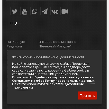
ЕЩЕ...
На главную
Интересное в Магадане
Редакция
"Вечерний Магадан"
портала
Городская доска объявлений
О проекте
Реклама
Файлы cookie и политика конфиденциальности.
Реклама на
Главный туристический портал
На сайте используются cookie-файлы. Продолжая
портале
Колымы
пользоваться данным сайтом, вы подтверждаете
Отзывы и
Политика в отношении обработки
свое согласие на использование файлов cookie в
соответствии с настоящим уведомлением,
предложения
персональных данных
Политикой обработки персональных данных
и
Интернет-
Согласие на обработку персональных
Согласием на обработку персональных данных
.
услуги
данных
На сайте используются
рекомендательные
технологии
.
Разработка
сайтов
Принять