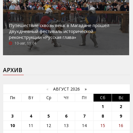
Путешествие сквозь века: в Магадане прошел
двухдневный фестиваль исторической
реконструкции «Русская глава»
10-авг, 11:04
АРХИВ
«
АВГУСТ 2026 »
Пн
Вт
Ср
Чт
Пт
Сб
Вс
1
2
3
4
5
6
7
8
9
10
11
12
13
14
15
16