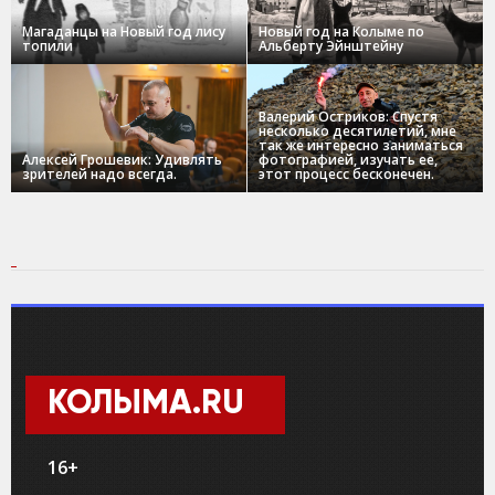
Магаданцы на Новый год лису
Новый год на Колыме по
топили
Альберту Эйнштейну
Валерий Остриков: Спустя
несколько десятилетий, мне
так же интересно заниматься
Алексей Грошевик: Удивлять
фотографией, изучать ее,
зрителей надо всегда.
этот процесс бесконечен.
КОЛЫМА.RU
16+