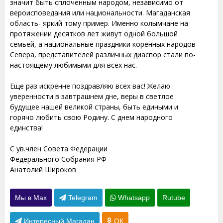
значит быть сплоченным народом, независимо от
вероисповедания или национальности. Магаданская
область- яркий тому пример. Именно колымчане на
протяжении десятков лет живут одной большой
семьей, а национальные праздники коренных народов
Севера, представителей различных диаспор стали по-
настоящему любимыми для всех нас.
Еще раз искренне поздравляю всех вас! Желаю
уверенности в завтрашнем дне, веры в светлое
будущее нашей великой страны, быть едиными и
горячо любить свою Родину. С днем народного
единства!
С ув.член Совета Федерации
Федерального Собрания РФ
Анатолий Широков
Мы в Max
Telegram
Whatsapp
Rutube
Интересный Магадан
ОК