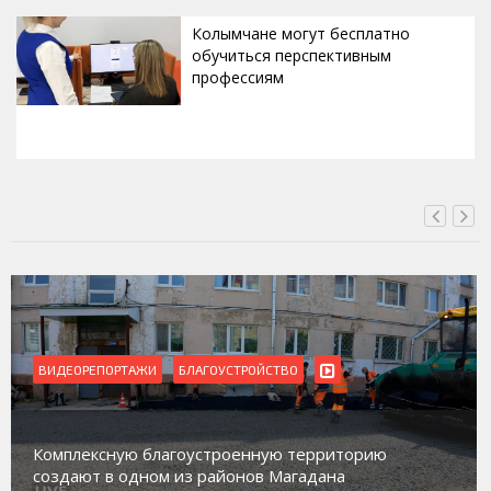
Колымчане могут бесплатно
обучиться перспективным
профессиям
СЕГОДНЯ, 11:14
СТВО
ВИДЕОРЕПОРТАЖИ
Магадан присоединился к пилот
ую территорию
работе с несовершеннолетними
 Магадана
социального риска «Переправа