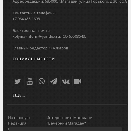
Адрес редакции: 685000. г.Магадан. улица Горького, д.3б, оф.8
Контактные телефоны:
+7 964 455 1698.
Электронная почта:
kolyma-inform@yandex.ru. ICQ 65503543.
Главный редактор Ф.А.Жаров
СОЦИАЛЬНЫЕ СЕТИ
ЕЩЕ...
На главную
Интересное в Магадане
Редакция
"Вечерний Магадан"
портала
Городская доска объявлений