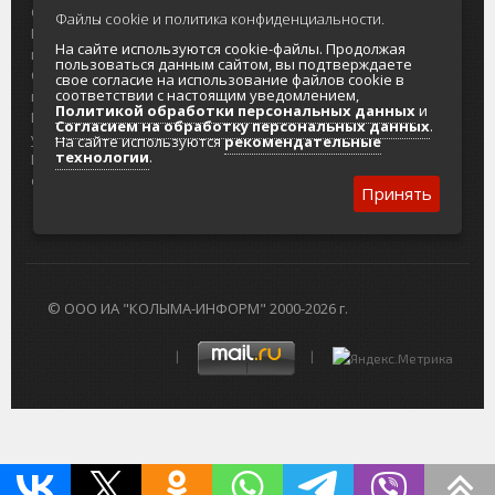
О проекте
Реклама
Файлы cookie и политика конфиденциальности.
Реклама на
Главный туристический портал
На сайте используются cookie-файлы. Продолжая
портале
Колымы
пользоваться данным сайтом, вы подтверждаете
Отзывы и
Политика в отношении обработки
свое согласие на использование файлов cookie в
соответствии с настоящим уведомлением,
предложения
персональных данных
Политикой обработки персональных данных
и
Интернет-
Согласие на обработку персональных
Согласием на обработку персональных данных
.
услуги
данных
На сайте используются
рекомендательные
технологии
.
Разработка
сайтов
Принять
© ООО ИА "КОЛЫМА-ИНФОРМ" 2000-2026 г.