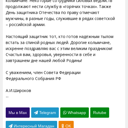
колымчане. Некоторые сотрудники силовых ведомств
продолжают нести службу в «горячих точках». Также
День защитника Отечества по праву отмечают
мужчины, в разные годы, служившие в рядах советской
– российской армии.
Настоящий защитник тот, кто готов надёжным тылом
встать за спиной родных людей. Дорогие колымчане,
искренне поздравляю вас с этим великим праздником!
Счастья вам, здоровья, уверенности в себе и
завтрашнем дне нашей любой Родины!
С уважением, член Совета Федерации
Федерального Собрания РФ
А.И.Широков
--
Мы в Max
Telegram
Whatsapp
Rutube
Интересный Магадан
ОК