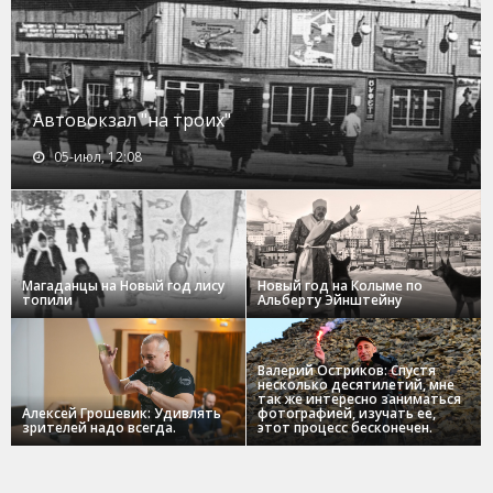
Автовокзал "на троих"
05-июл, 12:08
Магаданцы на Новый год лису
Новый год на Колыме по
топили
Альберту Эйнштейну
Валерий Остриков: Спустя
несколько десятилетий, мне
так же интересно заниматься
Алексей Грошевик: Удивлять
фотографией, изучать ее,
зрителей надо всегда.
этот процесс бесконечен.