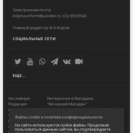
Электронная почта:
kolyma-inform@yandex.ru. ICQ 65503543.
Главный редактор Ф.А.Жаров
СОЦИАЛЬНЫЕ СЕТИ
ЕЩЕ...
На главную
Интересное в Магадане
Редакция
"Вечерний Магадан"
портала
Городская доска объявлений
О проекте
Реклама
Файлы cookie и политика конфиденциальности.
Реклама на
Главный туристический портал
На сайте используются cookie-файлы. Продолжая
портале
Колымы
пользоваться данным сайтом, вы подтверждаете
Отзывы и
Политика в отношении обработки