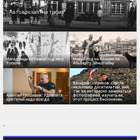
Автовокзал "на троих"
05-июл, 12:08
Магаданцы на Новый год лису
Новый год на Колыме по
топили
Альберту Эйнштейну
Валерий Остриков: Спустя
несколько десятилетий, мне
так же интересно заниматься
Алексей Грошевик: Удивлять
фотографией, изучать ее,
зрителей надо всегда.
этот процесс бесконечен.