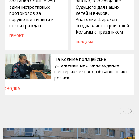
составили свыше 250
зданий, это создание
административных
будущего для наших
протоколов за
детей и внуков, -
нарушение тишины и
Анатолий Широков
покоя граждан
поздравляет строителей
Колымы с праздником
РЕМОНТ
ОБЛДУМА
На Колыме полицейские
установили местонахождение
шестерых человек, объявленных в
розыск
СВОДКА
СЕГОДНЯ, 13:00