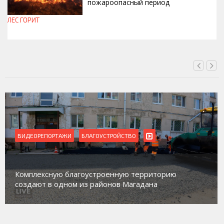
пожароопасный период
ЛЕС ГОРИТ
СЕГОДНЯ, 13:30
ВИДЕОРЕПОРТАЖИ
Магадан присоединился к пилотному проекту
ию
работе с несовершеннолетними из групп
социального риска «Переправа»