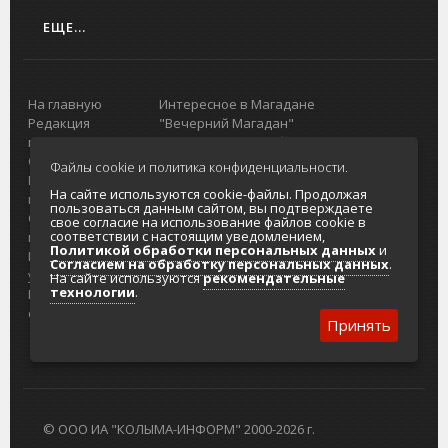
ЕЩЕ...
На главную
Интересное в Магадане
Редакция
"Вечерний Магадан"
портала
Городская доска объявлений
О проекте
Реклама
Файлы cookie и политика конфиденциальности.
Реклама на
Главный туристический портал
На сайте используются cookie-файлы. Продолжая
портале
Колымы
пользоваться данным сайтом, вы подтверждаете
Отзывы и
Политика в отношении обработки
свое согласие на использование файлов cookie в
соответствии с настоящим уведомлением,
предложения
персональных данных
Политикой обработки персональных данных
и
Интернет-
Согласие на обработку персональных
Согласием на обработку персональных данных
.
услуги
данных
На сайте используются
рекомендательные
технологии
.
Разработка
сайтов
Принять
© ООО ИА "КОЛЫМА-ИНФОРМ" 2000-2026 г.