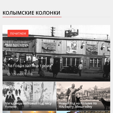
КОЛЫМСКИЕ КОЛОНКИ
ПОЧИТАЕМ
Автовокзал "на троих"
05-июл, 12:08
Магаданцы на Новый год лису
Новый год на Колыме по
топили
Альберту Эйнштейну