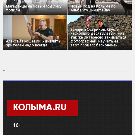
Магаданцы на Новый год лису
Новый год на Колыме по
топили
Альберту Эйнштейну
Валерий Остриков: Спустя
несколько десятилетий, мне
так же интересно заниматься
Алексей Грошевик: Удивлять
фотографией, изучать ее,
зрителей надо всегда.
этот процесс бесконечен.
КОЛЫМА.RU
16+