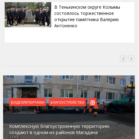
В Тенькинском округе Колымы
состоялось торжественное
открытие памятника Валерию
Антоненко
ВЧЕРА, 18:00
ТАЖИ
БЛАГОУСТРОЙСТВО
ВИДЕОРЕПОРТА
Магадан прис
ую благоустроенную территорию
работе с нес
одном из районов Магадана
социального 