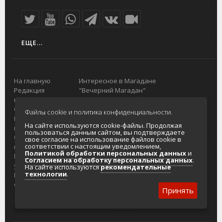
ЕЩЕ...
На главную
Интересное в Магадане
Редакция
"Вечерний Магадан"
портала
Городская доска объявлений
О проекте
Реклама
Файлы cookie и политика конфиденциальности.
Реклама на
Главный туристический портал
На сайте используются cookie-файлы. Продолжая
портале
Колымы
пользоваться данным сайтом, вы подтверждаете
Отзывы и
Политика в отношении обработки
свое согласие на использование файлов cookie в
соответствии с настоящим уведомлением,
предложения
персональных данных
Политикой обработки персональных данных
и
Интернет-
Согласие на обработку персональных
Согласием на обработку персональных данных
.
услуги
данных
На сайте используются
рекомендательные
технологии
.
Разработка
сайтов
Принять