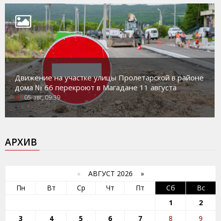
Движение на участке улицы Пролетарской в районе
дома № 66 перекроют в Магадане 11 августа
05-авг, 09:39
АРХИВ
«
АВГУСТ 2026 »
Пн
Вт
Ср
Чт
Пт
Сб
Вс
1
2
3
4
5
6
7
8
9