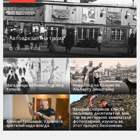
Автовокзал "на троих"
05-июл, 12:08
Магаданцы на Новый год лису
Новый год на Колыме по
топили
Альберту Эйнштейну
Валерий Остриков: Спустя
несколько десятилетий, мне
так же интересно заниматься
Алексей Грошевик: Удивлять
фотографией, изучать ее,
зрителей надо всегда.
этот процесс бесконечен.