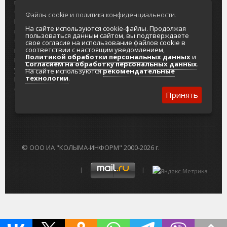
портала
Городская доска объявлений
О проекте
Реклама
Файлы cookie и политика конфиденциальности.
Реклама на
Главный туристический портал
На сайте используются cookie-файлы. Продолжая
портале
Колымы
пользоваться данным сайтом, вы подтверждаете
Отзывы и
Политика в отношении обработки
свое согласие на использование файлов cookie в
соответствии с настоящим уведомлением,
предложения
персональных данных
Политикой обработки персональных данных
и
Интернет-
Согласие на обработку персональных
Согласием на обработку персональных данных
.
услуги
данных
На сайте используются
рекомендательные
технологии
.
Разработка
сайтов
Принять
© ООО ИА "КОЛЫМА-ИНФОРМ" 2000-2026 г.