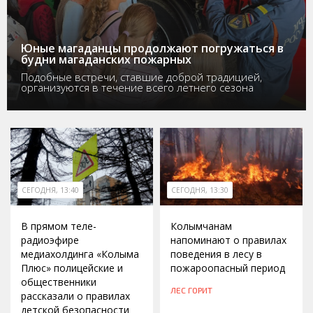
Юные магаданцы продолжают погружаться в
будни магаданских пожарных
Подобные встречи, ставшие доброй традицией,
организуются в течение всего летнего сезона
СЕГОДНЯ, 13:40
СЕГОДНЯ, 13:30
В прямом теле-
Колымчанам
радиоэфире
напоминают о правилах
медиахолдинга «Колыма
поведения в лесу в
Плюс» полицейские и
пожароопасный период
общественники
ЛЕС ГОРИТ
рассказали о правилах
детской безопасности