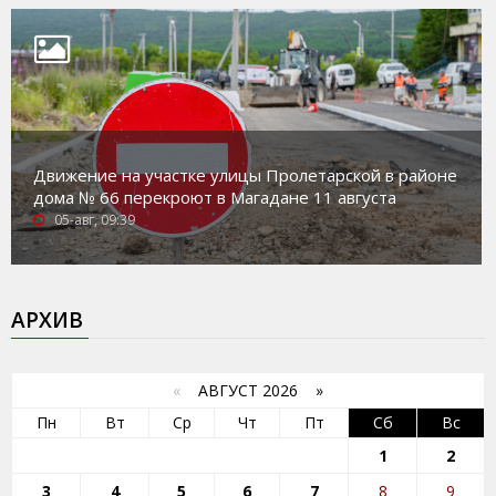
Движение на участке улицы Пролетарской в районе
дома № 66 перекроют в Магадане 11 августа
05-авг, 09:39
АРХИВ
«
АВГУСТ 2026 »
Пн
Вт
Ср
Чт
Пт
Сб
Вс
1
2
3
4
5
6
7
8
9