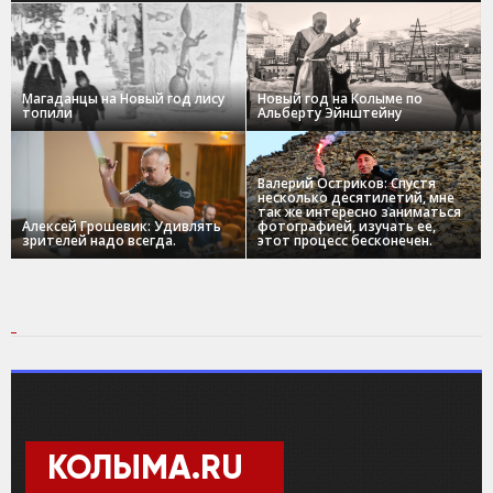
Магаданцы на Новый год лису
Новый год на Колыме по
топили
Альберту Эйнштейну
Валерий Остриков: Спустя
несколько десятилетий, мне
так же интересно заниматься
Алексей Грошевик: Удивлять
фотографией, изучать ее,
зрителей надо всегда.
этот процесс бесконечен.
КОЛЫМА.RU