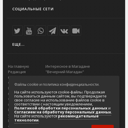
СОЦИАЛЬНЫЕ СЕТИ
ЕЩЕ...
На главную
Интересное в Магадане
Редакция
"Вечерний Магадан"
портала
Городская доска объявлений
О проекте
Реклама
Файлы cookie и политика конфиденциальности.
Реклама на
Главный туристический портал
На сайте используются cookie-файлы. Продолжая
портале
Колымы
пользоваться данным сайтом, вы подтверждаете
Отзывы и
Политика в отношении обработки
свое согласие на использование файлов cookie в
соответствии с настоящим уведомлением,
предложения
персональных данных
Политикой обработки персональных данных
и
Интернет-
Согласие на обработку персональных
Согласием на обработку персональных данных
.
услуги
данных
На сайте используются
рекомендательные
технологии
.
Разработка
сайтов