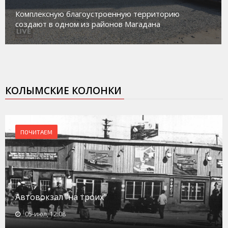
Магадан присоединился к пилотному про
торию
работе с несовершеннолетними из групп
а
социального риска «Переправа»
КОЛЫМСКИЕ КОЛОНКИ
ПОЧИТАЕМ
Автовокзал "на троих"
05-июл, 12:08