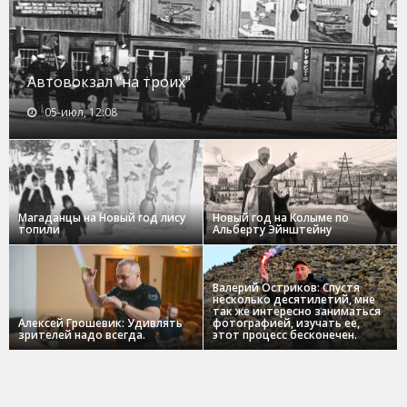
Автовокзал "на троих"
05-июл, 12:08
Магаданцы на Новый год лису
Новый год на Колыме по
топили
Альберту Эйнштейну
Валерий Остриков: Спустя
несколько десятилетий, мне
так же интересно заниматься
Алексей Грошевик: Удивлять
фотографией, изучать ее,
зрителей надо всегда.
этот процесс бесконечен.