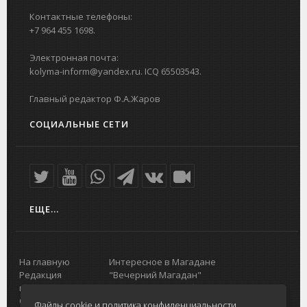
Контактные телефоны:
+7 964 455 1698.
Электронная почта:
kolyma-inform@yandex.ru. ICQ 65503543.
Главный редактор Ф.А.Жаров
СОЦИАЛЬНЫЕ СЕТИ
ЕЩЕ...
На главную
Интересное в Магадане
Редакция
"Вечерний Магадан"
портала
Городская доска объявлений
О проекте
Реклама
Файлы cookie и политика конфиденциальности.