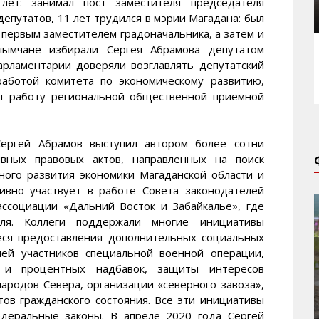
ет: занимал пост заместителя председателя
епутатов, 11 лет трудился в мэрии Магадана: был
первым заместителем градоначальника, а затем и
ымчане избирали Сергея Абрамова депутатом
арламентарии доверяли возглавлять депутатский
работой комитета по экономическому развитию,
ет работу региональной общественной приемной
Сергей Абрамов выступил автором более сотни
ивных правовых актов, направленных на поиск
ного развития экономики Магаданской области и
тивно участвует в работе Совета законодателей
ссоциации «Дальний Восток и Забайкалье», где
еля. Коллеги поддержали многие инициативы
иеся предоставления дополнительных социальных
мей участников специальной военной операции,
 и процентных надбавок, защиты интересов
ародов Севера, организации «северного завоза»,
тов гражданского состояния. Все эти инициативы
едеральные законы. В апреле 2020 года Сергей