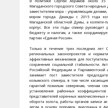
В политике Сергей Абрамов около 35 л
Магаданского городского Совета народных д
заместителем мэра – управляющим делами, 
мэром города. Дважды с 2015 года кол
Магаданской областной Думы, а коллеги-п
корпус. Все эти годы спикер руководит 
бюджету и налогам, а также координиру
партии «Единая Россия».
Только в течение трех последних лет 
региональных законопроектов и нормат
эффективных механизмов для поступатель
сохранения социальной стабильности. Ак
Российской Федерации и Парламентской а
занимает пост заместителя председат
колымского спикера, в том числе касающ
гарантий пожилым северянам, членам се
установления районных коэффициентов
представителей коренных малочисленных н
оборота золота, работы органов записи ак
легли в основу поправок, внесенных в ф