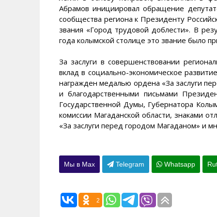
Абрамов инициировал обращение депутат
сообщества региона к Президенту Российс
звания «Город трудовой доблести». В рез
года колымской столице это звание было пр
За заслуги в совершенствовании региона
вклад в социально-экономическое развити
награжден медалью ордена «За заслуги пер
и благодарственными письмами Президе
Государственной Думы, Губернатора Колы
комиссии Магаданской области, знаками от
«За заслуги перед городом Магаданом» и м
Мы в Max
Telegram
Whatsapp
Ru
2