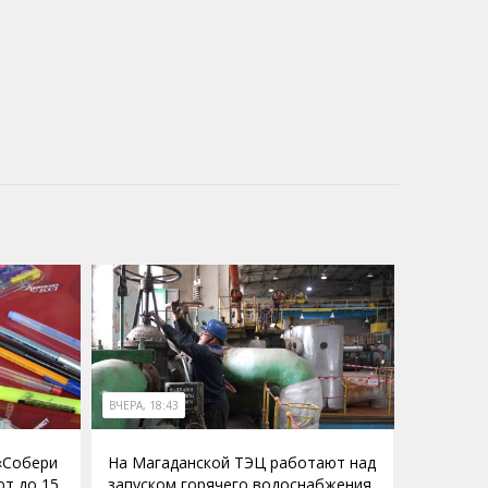
ВЧЕРА, 18:43
 «Собери
На Магаданской ТЭЦ работают над
ют до 15
запуском горячего водоснабжения