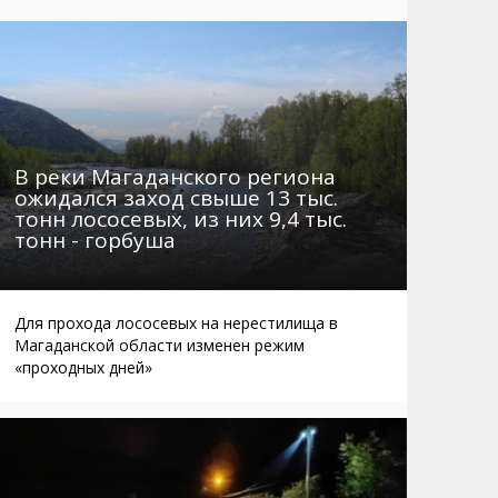
Маршруты. Улицы, остановки
Мошенники
Телефоны
Интернет
Автобусы Магадан – Аэропорт
Жилье
Таблица приливов отливов
Не мусорить
Браконьеры
В реки Магаданского региона
ожидался заход свыше 13 тыс.
тонн лососевых, из них 9,4 тыс.
тонн - горбуша
Для прохода лососевых на нерестилища в
Магаданской области изменен режим
«проходных дней»