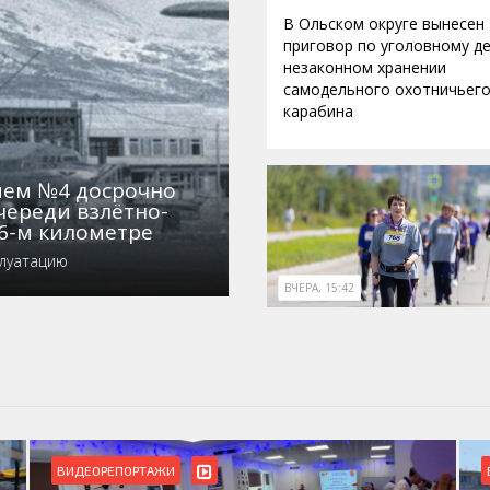
В Ольском округе вынесен
приговор по уголовному де
незаконном хранении
самодельного охотничьег
карабина
нием №4 досрочно
череди взлётно-
6-м километре
плуатацию
ВЧЕРА, 15:42
ВИДЕОРЕПОРТАЖИ