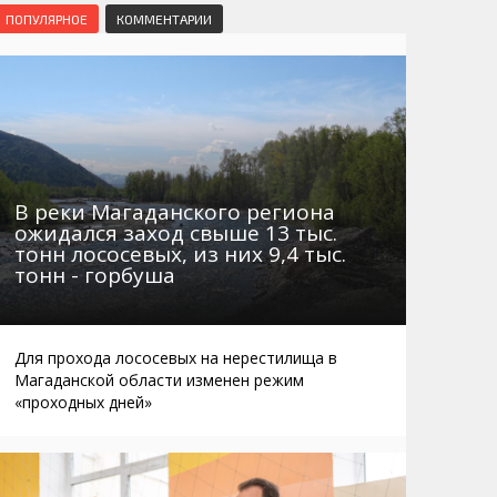
Маршруты. Улицы, остановки
Мошенники
ПОПУЛЯРНОЕ
КОММЕНТАРИИ
Телефоны
Интернет
Автобусы Магадан – Аэропорт
Жилье
Таблица приливов отливов
Не мусорить
Браконьеры
В реки Магаданского региона
ожидался заход свыше 13 тыс.
тонн лососевых, из них 9,4 тыс.
тонн - горбуша
Для прохода лососевых на нерестилища в
Магаданской области изменен режим
«проходных дней»