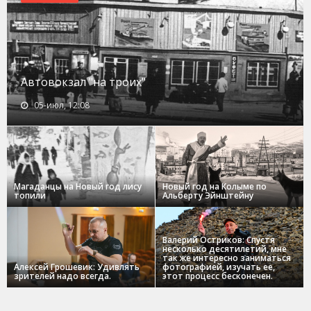
Автовокзал "на троих"
05-июл, 12:08
Магаданцы на Новый год лису
Новый год на Колыме по
топили
Альберту Эйнштейну
Валерий Остриков: Спустя
несколько десятилетий, мне
так же интересно заниматься
Алексей Грошевик: Удивлять
фотографией, изучать ее,
зрителей надо всегда.
этот процесс бесконечен.