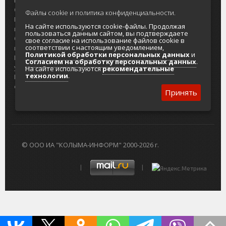
портала
Городская доска объявлений
О проекте
Реклама
Файлы cookie и политика конфиденциальности.
Реклама на
Главный туристический портал
На сайте используются cookie-файлы. Продолжая
портале
Колымы
пользоваться данным сайтом, вы подтверждаете
Отзывы и
Политика в отношении обработки
свое согласие на использование файлов cookie в
соответствии с настоящим уведомлением,
предложения
персональных данных
Политикой обработки персональных данных
и
Интернет-
Согласие на обработку персональных
Согласием на обработку персональных данных
.
услуги
данных
На сайте используются
рекомендательные
технологии
.
Разработка
сайтов
Принять
© ООО ИА "КОЛЫМА-ИНФОРМ" 2000-2026 г.