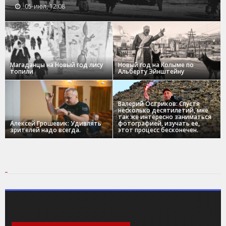
05-июл, 12:08
Магаданцы на Новый год лису
Новый год на Колыме по
топили
Альберту Эйнштейну
Валерий Остриков: Спустя
несколько десятилетий, мне
так же интересно заниматься
Алексей Грошевик: Удивлять
фотографией, изучать ее,
зрителей надо всегда.
этот процесс бесконечен.