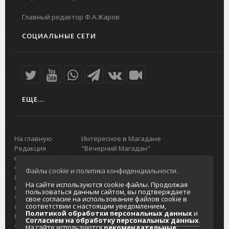
Главный редактор Ф.А.Жаров
СОЦИАЛЬНЫЕ СЕТИ
ЕЩЕ...
На главную
Интересное в Магадане
Редакция
"Вечерний Магадан"
портала
Городская доска объявлений
О проекте
Реклама
Файлы cookie и политика конфиденциальности.
Реклама на
Главный туристический портал
На сайте используются cookie-файлы. Продолжая
портале
Колымы
пользоваться данным сайтом, вы подтверждаете
Отзывы и
Политика в отношении обработки
свое согласие на использование файлов cookie в
соответствии с настоящим уведомлением,
предложения
персональных данных
Политикой обработки персональных данных
и
Интернет-
Согласие на обработку персональных
Согласием на обработку персональных данных
.
услуги
данных
На сайте используются
рекомендательные