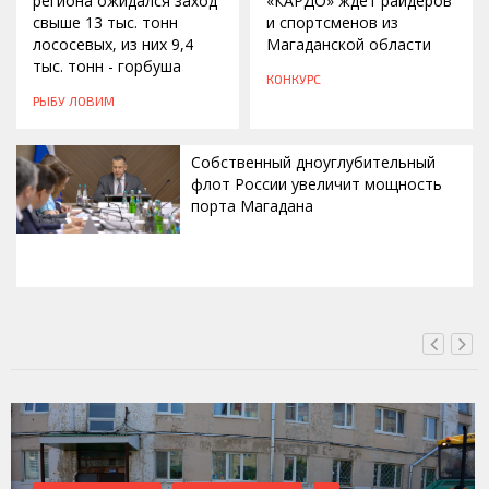
региона ожидался заход
«КАРДО» ждет райдеров
свыше 13 тыс. тонн
и спортсменов из
лососевых, из них 9,4
Магаданской области
тыс. тонн - горбуша
КОНКУРС
РЫБУ ЛОВИМ
Собственный дноуглубительный
флот России увеличит мощность
порта Магадана
СЕГОДНЯ, 16:00