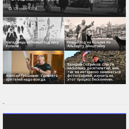
05-июл, 12:08
Магаданцы на Новый год лису
Новый год на Колыме по
топили
Альберту Эйнштейну
Валерий Остриков: Спустя
несколько десятилетий, мне
так же интересно заниматься
Алексей Грошевик: Удивлять
фотографией, изучать ее,
зрителей надо всегда.
этот процесс бесконечен.