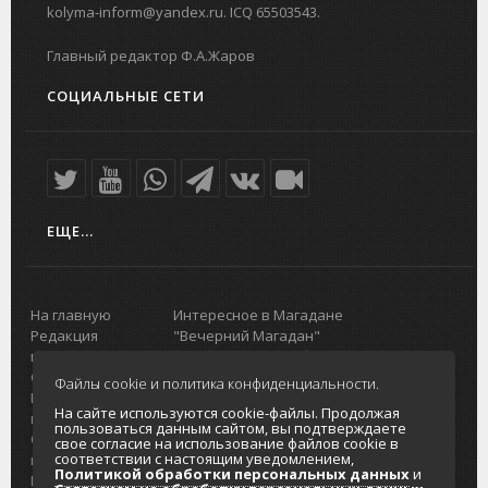
kolyma-inform@yandex.ru. ICQ 65503543.
Главный редактор Ф.А.Жаров
СОЦИАЛЬНЫЕ СЕТИ
ЕЩЕ...
На главную
Интересное в Магадане
Редакция
"Вечерний Магадан"
портала
Городская доска объявлений
О проекте
Реклама
Файлы cookie и политика конфиденциальности.
Реклама на
Главный туристический портал
На сайте используются cookie-файлы. Продолжая
портале
Колымы
пользоваться данным сайтом, вы подтверждаете
Отзывы и
Политика в отношении обработки
свое согласие на использование файлов cookie в
соответствии с настоящим уведомлением,
предложения
персональных данных
Политикой обработки персональных данных
и
Интернет-
Согласие на обработку персональных