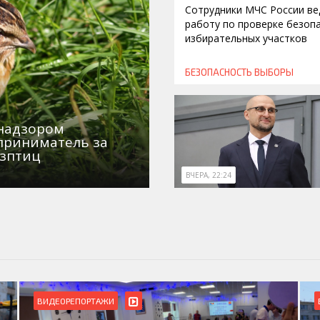
Сотрудники МЧС России ве
работу по проверке безоп
избирательных участков
БЕЗОПАСНОСТЬ
ВЫБОРЫ
знадзором
приниматель за
озптиц
ВЧЕРА, 22:24
ВИДЕОРЕПОРТАЖИ