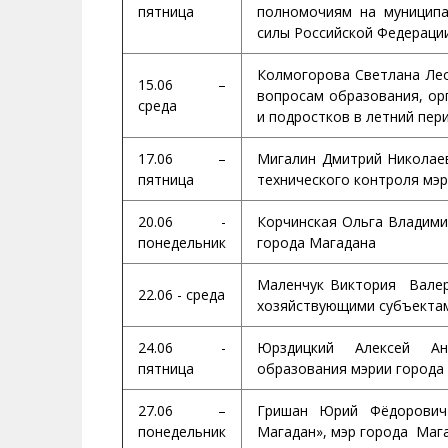
пятница
полномочиям на муниципа
силы Российской Федераци
Колмогорова Светлана Лео
15.06 –
вопросам образования, ор
среда
и подростков в летний пер
17.06 –
Мигалин Дмитрий Николаев
пятница
технического контроля мэ
20.06 -
Корчинская Ольга Владими
понедельник
города Магадана
Маленчук Виктория Валерь
22.06 - среда
хозяйствующими субъектам
24.06 -
Юрздицкий Алексей Ана
пятница
образования мэрии города
27.06 –
Гришан Юрий Фёдорович 
понедельник
Магадан», мэр города Маг