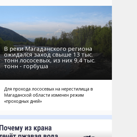
Маршруты. Улицы, остановки
Мошенники
Телефоны
Интернет
Автобусы Магадан – Аэропорт
Жилье
Таблица приливов отливов
Не мусорить
Браконьеры
В реки Магаданского региона
ожидался заход свыше 13 тыс.
тонн лососевых, из них 9,4 тыс.
тонн - горбуша
Для прохода лососевых на нерестилища в
Магаданской области изменен режим
«проходных дней»