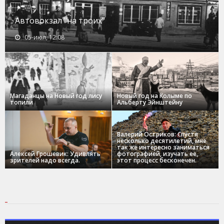
Автовокзал "на троих"
05-июл, 12:08
Магаданцы на Новый год лису
Новый год на Колыме по
топили
Альберту Эйнштейну
Валерий Остриков: Спустя
несколько десятилетий, мне
так же интересно заниматься
Алексей Грошевик: Удивлять
фотографией, изучать ее,
зрителей надо всегда.
этот процесс бесконечен.