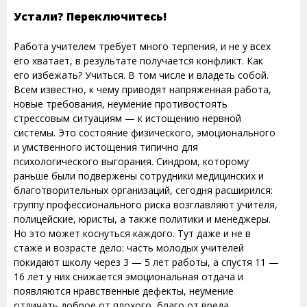
Устали? Переключитесь!
Работа учителем требует много терпения, и не у всех
его хватает, в результате получается конфликт. Как
его избежать? Учиться. В том числе и владеть собой.
Всем известно, к чему приводят напряженная работа,
новые требования, неумение противостоять
стрессовым ситуациям — к истощению нервной
системы. Это состояние физического, эмоционального
и умственного истощения типично для
психологического выгорания. Синдром, которому
раньше были подвержены сотрудники медицинских и
благотворительных организаций, сегодня расширился:
группу профессионального риска возглавляют учителя,
полицейские, юристы, а также политики и менеджеры.
Но это может коснуться каждого. Тут даже и не в
стаже и возрасте дело: часть молодых учителей
покидают школу через 3 — 5 лет работы, а спустя 11 —
16 лет у них снижается эмоциональная отдача и
появляются нравственные дефекты, неумение
отличать доброе от плохого, благо от вреда,