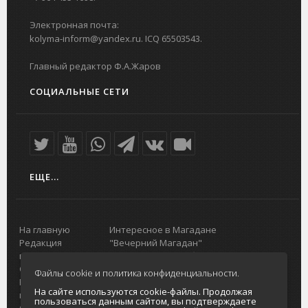
Электронная почта:
kolyma-inform@yandex.ru. ICQ 65503543.
Главный редактор Ф.А.Жаров
СОЦИАЛЬНЫЕ СЕТИ
ЕЩЕ...
На главную
Интересное в Магадане
Редакция
"Вечерний Магадан"
портала
Городская доска объявлений
О проекте
Реклама
Файлы cookie и политика конфиденциальности.
Реклама на
Главный туристический портал
На сайте используются cookie-файлы. Продолжая
портале
Колымы
пользоваться данным сайтом, вы подтверждаете
Отзывы и
Политика в отношении обработки