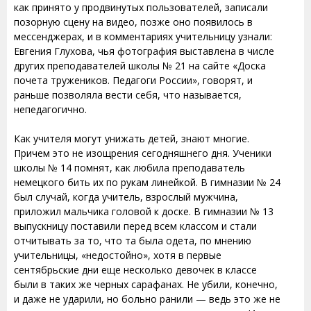
как принято у продвинутых пользователей, записали
позорную сцену на видео, позже оно появилось в
мессенджерах, и в комментариях учительницу узнали:
Евгения Глухова, чья фотография выставлена в числе
других преподавателей школы № 21 на сайте «Доска
почета тружеников. Педагоги России», говорят, и
раньше позволяла вести себя, что называется,
непедагогично.
Как учителя могут унижать детей, знают многие.
Причем это не изощрения сегодняшнего дня. Ученики
школы № 14 помнят, как любила преподаватель
немецкого бить их по рукам линейкой. В гимназии № 24
был случай, когда учитель, взрослый мужчина,
приложил мальчика головой к доске. В гимназии № 13
выпускницу поставили перед всем классом и стали
отчитывать за то, что та была одета, по мнению
учительницы, «недостойно», хотя в первые
сентябрьские дни еще несколько девочек в классе
были в таких же черных сарафанах. Не убили, конечно,
и даже не ударили, но больно ранили — ведь это же не