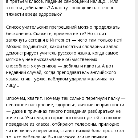
в третьем классе, падение самооценки налицо… Или
этого и добивались? А как тут определить степень
тяжести вреда здоровью?
Список учительских прегрешений можно продолжать
бесконечно. Скажете, времена не те? Но стоит
заглянуть сегодня в Интернет — чего там только нет!
Можно подивиться, какой богатый словарный запас
демонстрирует учитель русского языка, когда самое
мягкое у нее высказывание об умственных
способностях учеников — дебилы и идиоты. А вот
недавний случай, когда преподаватель английского
языка, сняв туфлю, каблуком ударила мальчика по
лицу…
Впрочем, хватит. Почему так сильно перегнули палку —
неважное настроение, здоровье, личные неприятности
— даже в причинах такого поведения разбираться не
хочется. Учителя, которые выгоняют детей за плохое
поведение из класса, отбирают телефоны, прилюдно
читая личные переписки, ставят низкий балл просто за
то, что ребенок не был на уроке или не пришел