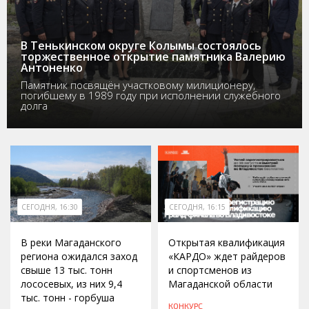
В Тенькинском округе Колымы состоялось
торжественное открытие памятника Валерию
Антоненко
Памятник посвящён участковому милиционеру,
погибшему в 1989 году при исполнении служебного
долга
СЕГОДНЯ, 16:30
СЕГОДНЯ, 16:15
В реки Магаданского
Открытая квалификация
региона ожидался заход
«КАРДО» ждет райдеров
свыше 13 тыс. тонн
и спортсменов из
лососевых, из них 9,4
Магаданской области
тыс. тонн - горбуша
КОНКУРС