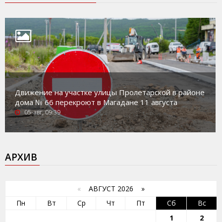
Движение на участке улицы Пролетарской в районе
дома № 66 перекроют в Магадане 11 августа
05-авг, 09:39
АРХИВ
«
АВГУСТ 2026 »
Пн
Вт
Ср
Чт
Пт
Сб
Вс
1
2