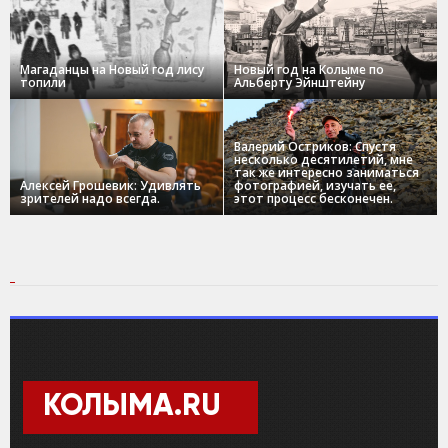
Магаданцы на Новый год лису
Новый год на Колыме по
топили
Альберту Эйнштейну
Валерий Остриков: Спустя
несколько десятилетий, мне
так же интересно заниматься
Алексей Грошевик: Удивлять
фотографией, изучать ее,
зрителей надо всегда.
этот процесс бесконечен.
КОЛЫМА.RU