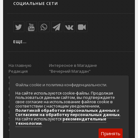
СОЦИАЛЬНЫЕ СЕТИ
ЕЩЕ...
На главную
Интересное в Магадане
Редакция
"Вечерний Магадан"
портала
Городская доска объявлений
О проекте
Реклама
Файлы cookie и политика конфиденциальности.
Реклама на
Главный туристический портал
На сайте используются cookie-файлы. Продолжая
портале
Колымы
пользоваться данным сайтом, вы подтверждаете
Отзывы и
Политика в отношении обработки
свое согласие на использование файлов cookie в
соответствии с настоящим уведомлением,
предложения
персональных данных
Политикой обработки персональных данных
и
Интернет-
Согласие на обработку персональных
Согласием на обработку персональных данных
.
услуги
данных
На сайте используются
рекомендательные
технологии
.
Разработка
сайтов
Принять