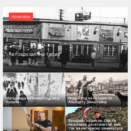
ПОЧИТАЕМ
Автовокзал "на троих"
05-июл, 12:08
Магаданцы на Новый год лису
Новый год на Колыме по
топили
Альберту Эйнштейну
Валерий Остриков: Спустя
несколько десятилетий, мне
так же интересно заниматься