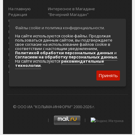
На главную
Интересное в Магадане
Редакция
"Вечерний Магадан"
портала
Городская доска объявлений
О проекте
Реклама
Файлы cookie и политика конфиденциальности.
Реклама на
Главный туристический портал
На сайте используются cookie-файлы. Продолжая
портале
Колымы
пользоваться данным сайтом, вы подтверждаете
Отзывы и
Политика в отношении обработки
свое согласие на использование файлов cookie в
соответствии с настоящим уведомлением,
предложения
персональных данных
Политикой обработки персональных данных
и
Интернет-
Согласие на обработку персональных
Согласием на обработку персональных данных
.
услуги
данных
На сайте используются
рекомендательные
технологии
.
Разработка
сайтов
Принять
© ООО ИА "КОЛЫМА-ИНФОРМ" 2000-2026 г.