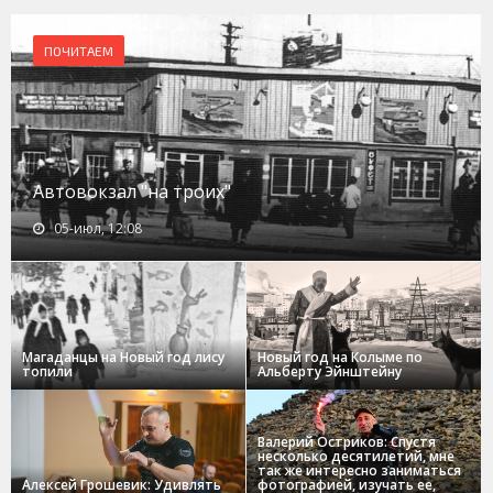
ПОЧИТАЕМ
Автовокзал "на троих"
05-июл, 12:08
Магаданцы на Новый год лису
Новый год на Колыме по
топили
Альберту Эйнштейну
Валерий Остриков: Спустя
несколько десятилетий, мне
так же интересно заниматься
Алексей Грошевик: Удивлять
фотографией, изучать ее,