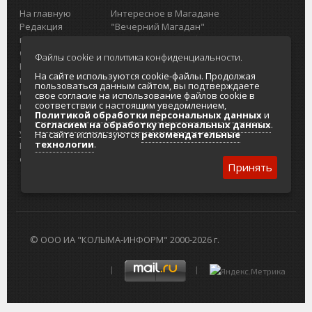
На главную
Интересное в Магадане
Редакция
"Вечерний Магадан"
портала
Городская доска объявлений
О проекте
Реклама
Файлы cookie и политика конфиденциальности.
Реклама на
Главный туристический портал
На сайте используются cookie-файлы. Продолжая
портале
Колымы
пользоваться данным сайтом, вы подтверждаете
Отзывы и
Политика в отношении обработки
свое согласие на использование файлов cookie в
соответствии с настоящим уведомлением,
предложения
персональных данных
Политикой обработки персональных данных
и
Интернет-
Согласие на обработку персональных
Согласием на обработку персональных данных
.
услуги
данных
На сайте используются
рекомендательные
технологии
.
Разработка
сайтов
Принять
© ООО ИА "КОЛЫМА-ИНФОРМ" 2000-2026 г.