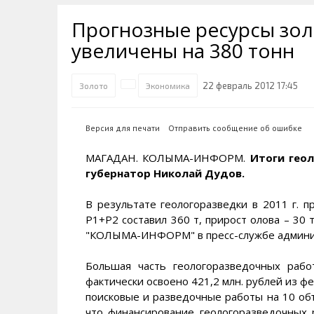
Транспортная инфраструктура
Губернатор
Инте
Кван
Прогнозные ресурсы зол
Их надо знать. Галерея славы
Наркоте нет
Песн
Визи
Колымы
увеличены на 380 тонн
Аэропорт Магадан
Хран
Благ
Достопримечательности
Магадана и области
Полицейских не бить
Онла
Ипот
22 февраль 2012 17:45
Золото
Экономика
Туристическик маршруты
Сельское хозяйство
Горн
Версия для печати
Отправить сообщение об ошибке
Аварии ДТП
Алим
МАГАДАН. КОЛЫМА-ИНФОРМ.
Итоги гео
губернатор Николай Дудов.
В результате геологоразведки в 2011 г. п
Р1+Р2 составил 360 т, прирост олова – 30 
"КОЛЫМА-ИНФОРМ" в пресс-службе админис
Большая часть геологоразведочных раб
фактически освоено 421,2 млн. рублей из ф
поисковые и разведочные работы на 10 объ
что финансирование геологоразведочных 