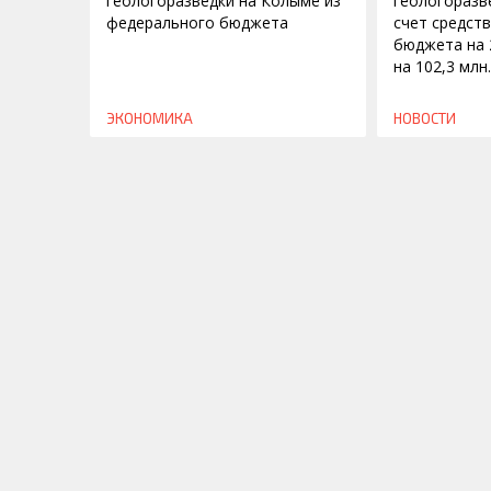
геологоразведки на Колыме из
геологоразв
федерального бюджета
счет средст
бюджета на 
на 102,3 млн
ЭКОНОМИКА
НОВОСТИ