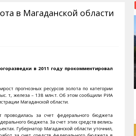
рактивная карта
ториум
Кинохроника Магадана
УМВД
ота в Магаданской области
и о Колыме
т
3D районы города
Косторезы Магадана
ители экрана. Заставки
оустройство
Фотоальбом
Профсоюзы
йн вебкамеры в Магадане
ека
Соцподдержка
олыжная школа
Рыбу ловим
енты
Магадан в Instagram
логоразведки в 2011 году прокомментировал
рирост прогнозных ресурсов золота по категории
тыс. т, железа – 138 млн.т. Об этом сообщили РИА
трации Магаданской области.
от проводилась за счет федерального бюджета
едерального бюджета. За счет этих средств велись
ектах. Губернатор Магаданской области уточнил,
работ за счет средств федерального бюджета в