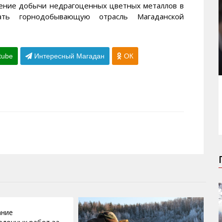
чение добычи недрагоценных цветных металлов в
вать горнодобывающую отрасль Магаданской
tube
Интересный Магадан
ОК
ание