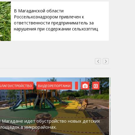
В Магаданской области
Россельхознадзором привлечен к
ответственности предприниматель за
нарушения при содержании сельхозптиц
БЛАГОУСТРОЙСТВО
ВИДЕОРЕПОРТАЖИ
ВИДЕОРЕ
В Магадане идет обустройство новых детских
Акция «
площадок в микрорайонах.
общий д