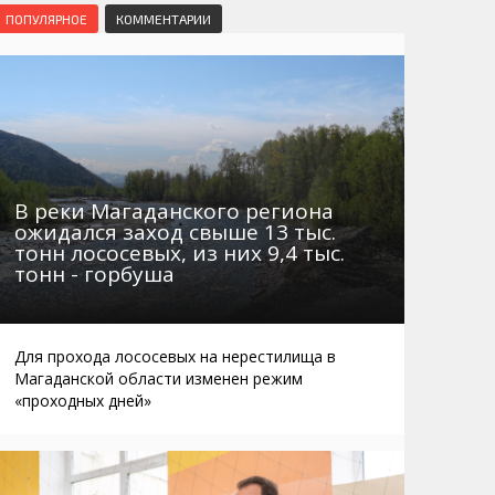
Маршруты. Улицы, остановки
Мошенники
ПОПУЛЯРНОЕ
КОММЕНТАРИИ
Телефоны
Интернет
Автобусы Магадан – Аэропорт
Жилье
Таблица приливов отливов
Не мусорить
Браконьеры
В реки Магаданского региона
ожидался заход свыше 13 тыс.
тонн лососевых, из них 9,4 тыс.
тонн - горбуша
Для прохода лососевых на нерестилища в
Магаданской области изменен режим
«проходных дней»