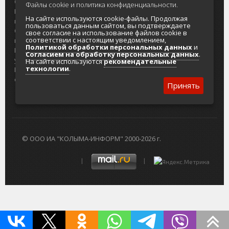
О проекте
Реклама
Файлы cookie и политика конфиденциальности.
Реклама на
Главный туристический портал
На сайте используются cookie-файлы. Продолжая
портале
Колымы
пользоваться данным сайтом, вы подтверждаете
Отзывы и
Политика в отношении обработки
свое согласие на использование файлов cookie в
соответствии с настоящим уведомлением,
предложения
персональных данных
Политикой обработки персональных данных
и
Интернет-
Согласие на обработку персональных
Согласием на обработку персональных данных
.
услуги
данных
На сайте используются
рекомендательные
технологии
.
Разработка
сайтов
Принять
© ООО ИА "КОЛЫМА-ИНФОРМ" 2000-2026 г.