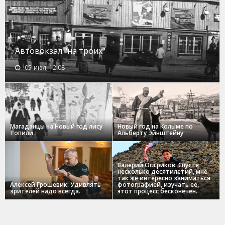
Автовокзал "на троих"
05-июл, 12:08
Магаданцы на Новый год лису
Новый год на Колыме по
топили
Альберту Эйнштейну
Валерий Остриков: Спустя
несколько десятилетий, мне
так же интересно заниматься
Алексей Грошевик: Удивлять
фотографией, изучать ее,
зрителей надо всегда.
этот процесс бесконечен.