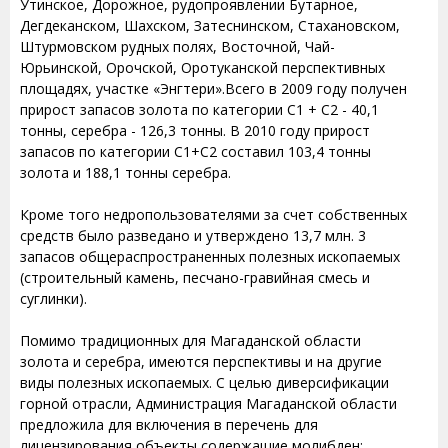
Утинское, Дорожное, рудопроявлении Бутарное,
Дегдеканском, Шахском, Затеснинском, Стахановском,
Штурмовском рудных полях, Восточной, Чай-
Юрьинской, Орочской, Оротуканской перспективных
площадях, участке «Энгтери».Всего в 2009 году получен
прирост запасов золота по категории С1 + С2 - 40,1
тонны, серебра - 126,3 тонны. В 2010 году прирост
запасов по категории С1+С2 составил 103,4 тонны
золота и 188,1 тонны серебра.
Кроме того недропользователями за счет собственных
средств было разведано и утверждено 13,7 млн. 3
запасов общераспространенных полезных ископаемых
(строительный камень, песчано-гравийная смесь и
суглинки).
Помимо традиционных для Магаданской области
золота и серебра, имеются перспективы и на другие
виды полезных ископаемых. С целью диверсификации
горной отрасли, Администрация Магаданской области
предложила для включения в перечень для
лицензирования объекты содержащие молибден: