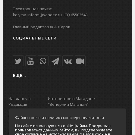
Электронная почта:
kolyma-inform@yandex.ru. ICQ 65503543.
Главный редактор Ф.А.Жаров
СОЦИАЛЬНЫЕ СЕТИ
ЕЩЕ...
На главную
Интересное в Магадане
Редакция
"Вечерний Магадан"
портала
Городская доска объявлений
О проекте
Реклама
Файлы cookie и политика конфиденциальности.
Реклама на
Главный туристический портал
На сайте используются cookie-файлы. Продолжая
портале
Колымы
пользоваться данным сайтом, вы подтверждаете
Отзывы и
Политика в отношении обработки
свое согласие на использование файлов cookie в