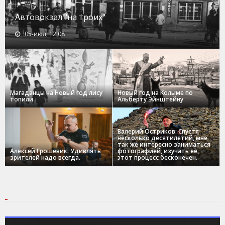
Автовокзал "на троих"
05-июл, 12:08
Магаданцы на Новый год лису
Новый год на Колыме по
топили
Альберту Эйнштейну
Валерий Остриков: Спустя
несколько десятилетий, мне
так же интересно заниматься
Алексей Грошевик: Удивлять
фотографией, изучать ее,
зрителей надо всегда.
этот процесс бесконечен.