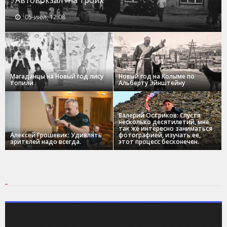
Автовокзал "на троих"
05-июл, 12:08
Магаданцы на Новый год лису
Новый год на Колыме по
топили
Альберту Эйнштейну
Валерий Остриков: Спустя
несколько десятилетий, мне
так же интересно заниматься
Алексей Грошевик: Удивлять
фотографией, изучать ее,
зрителей надо всегда.
этот процесс бесконечен.