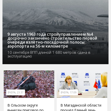
9 августа 1963 года стройуправлением №4
досрочно закончено строительство первой
очереди взлётно-посадочной полосы
аэропорта на 56-м километре
10 сентября ВПП длиной 1 680 метров сдана в
эксплуатацию
ВЧЕРА, 23:37
ВЧЕРА, 17:09
В Ольском округе
В Магаданской области
вынесен приговор по
прошёл Единый день