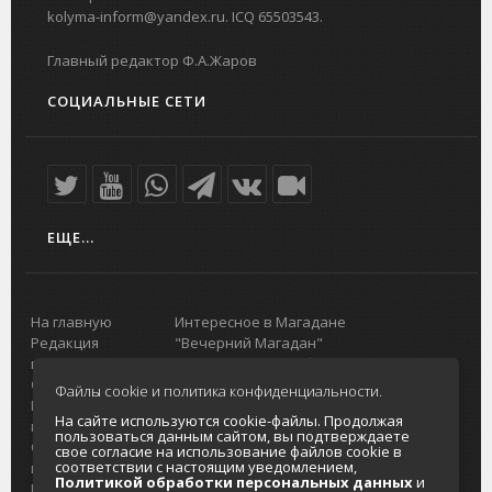
kolyma-inform@yandex.ru. ICQ 65503543.
Главный редактор Ф.А.Жаров
СОЦИАЛЬНЫЕ СЕТИ
ЕЩЕ...
На главную
Интересное в Магадане
Редакция
"Вечерний Магадан"
портала
Городская доска объявлений
О проекте
Реклама
Файлы cookie и политика конфиденциальности.
Реклама на
Главный туристический портал
На сайте используются cookie-файлы. Продолжая
портале
Колымы
пользоваться данным сайтом, вы подтверждаете
Отзывы и
Политика в отношении обработки
свое согласие на использование файлов cookie в
соответствии с настоящим уведомлением,
предложения
персональных данных
Политикой обработки персональных данных
и
Интернет-
Согласие на обработку персональных