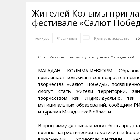
Транспортная инфраструктура
Губернатор
Инте
Кван
Жителей Колымы пригла
Их надо знать. Галерея славы
Наркоте нет
Песн
Визи
Колымы
фестивале «Салют Побе
Аэропорт Магадан
Хран
Благ
Достопримечательности
Магадана и области
Полицейских не бить
Онла
Ипот
25
конкурс
Фестиваль
Культура, искусство
Туристическик маршруты
Сельское хозяйство
Горн
Фото: Министерство культуры и туризма Магаданской 
Аварии ДТП
Алим
МАГАДАН. КОЛЫМА-ИНФОРМ. Образоват
приглашает колымчан всех возрастов прин
творчества «Салют Победы», посвященн
смогут стать жители территории, за
творчеством как индивидуально, так 
муниципальных образований, сообщили 
и туризма Магаданской области.
В программу фестиваля могут быть предст
военно-патриотической тематики (не более
вокальными, хореографическими, ин