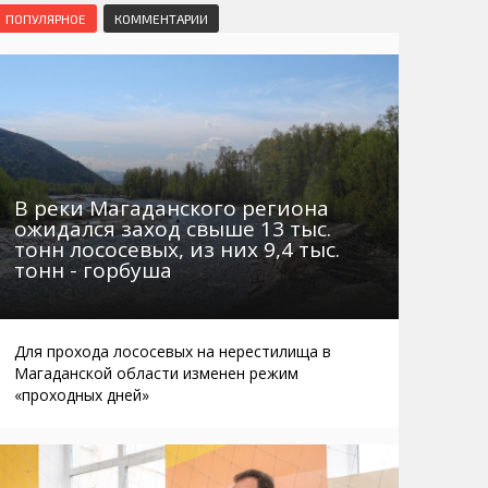
Маршруты. Улицы, остановки
Мошенники
ПОПУЛЯРНОЕ
КОММЕНТАРИИ
Телефоны
Интернет
Автобусы Магадан – Аэропорт
Жилье
Таблица приливов отливов
Не мусорить
Браконьеры
В реки Магаданского региона
ожидался заход свыше 13 тыс.
тонн лососевых, из них 9,4 тыс.
тонн - горбуша
Для прохода лососевых на нерестилища в
Магаданской области изменен режим
«проходных дней»