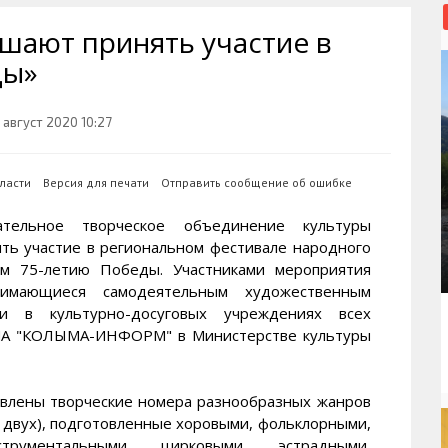
рактивная карта
ториум
Кинохроника Магадана
УМВД
шают принять участие в
и о Колыме
т
3D районы города
Косторезы Магадана
ды»
ители экрана. Заставки
оустройство
Фотоальбом
Профсоюзы
йн вебкамеры в Магадане
ека
Соцподдержка
 август 2020 10:27
олыжная школа
Рыбу ловим
области
Версия для печати
Отправить сообщение об ошибке
енты
Магадан в Instagram
ельное творческое объединение культуры
ять участие в региональном фестивале народного
ом 75-летию Победы. Участниками мероприятия
нимающиеся самодеятельным художественным
и в культурно-досуговых учреждениях всех
РИА "КОЛЫМА-ИНФОРМ" в Министерстве культуры
авлены творческие номера разнообразных жанров
 двух), подготовленные хоровыми, фольклорными,
струментальными, цирковыми, эстрадными,