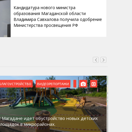
Кандидатура нового министра
образования Магаданской области
Владимира Савхалова получила одобрение
Министерства просвещения РФ
БЛАГОУСТРОЙСТВО
ВИДЕОРЕПОРТАЖИ
ВИДЕОРЕ
В Магадане идет обустройство новых детских
Акция «
площадок в микрорайонах.
общий д