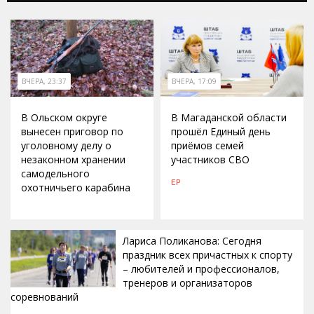
ВЧЕРА, 23:37
ВЧЕРА, 17:09
В Ольском округе
В Магаданской области
вынесен приговор по
прошёл Единый день
уголовному делу о
приёмов семей
незаконном хранении
участников СВО
самодельного
ЕР
охотничьего карабина
Лариса Поликанова: Сегодня
праздник всех причастных к спорту
– любителей и профессионалов,
тренеров и организаторов
соревнований
ВЧЕРА, 15:42