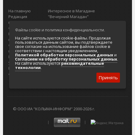
На главную
Интересное в Магадане
Редакция
"Вечерний Магадан"
портала
Городская доска объявлений
О проекте
Реклама
Файлы cookie и политика конфиденциальности.
Реклама на
Главный туристический портал
На сайте используются cookie-файлы. Продолжая
портале
Колымы
пользоваться данным сайтом, вы подтверждаете
Отзывы и
Политика в отношении обработки
свое согласие на использование файлов cookie в
соответствии с настоящим уведомлением,
предложения
персональных данных
Политикой обработки персональных данных
и
Интернет-
Согласие на обработку персональных
Согласием на обработку персональных данных
.
услуги
данных
На сайте используются
рекомендательные
технологии
.
Разработка
сайтов
Принять
© ООО ИА "КОЛЫМА-ИНФОРМ" 2000-2026 г.