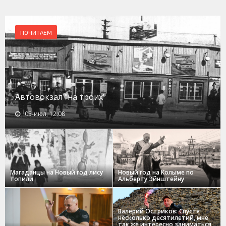
ПОЧИТАЕМ
Автовокзал "на троих"
05-июл, 12:08
Магаданцы на Новый год лису
Новый год на Колыме по
топили
Альберту Эйнштейну
Валерий Остриков: Спустя
несколько десятилетий, мне
так же интересно заниматься