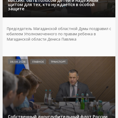
миссию: быть голосом детей и надежным
щитом для тех, кто нуждается в особой
защите
Председатель Магаданской областной Думы поздравил с
юбилеем Уполномоченного по правам ребенка в
Магаданской области Дениса Павлика
06.08.2026
ГЛАВНОЕ
ТРАНСПОРТ
Собственный дноуглубительный флот России