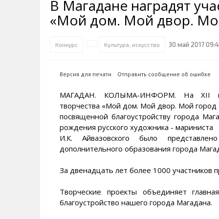
В Магадане наградят уча
Транспортная инфраструктура
Губернатор
Инте
Кван
«Мой дом. Мой двор. Мо
Их надо знать. Галерея славы
Наркоте нет
Песн
Визи
Колымы
Аэропорт Магадан
Хран
Благ
30 май 2017 09:
Конкурс
Культура, искусство
Достопримечательности
Магадана и области
Полицейских не бить
Онла
Ипот
Туристическик маршруты
Сельское хозяйство
Горн
Версия для печати
Отправить сообщение об ошибке
Аварии ДТП
Алим
МАГАДАН. КОЛЫМА-ИНФОРМ. На XII гор
творчества «Мой дом. Мой двор. Мой город 
посвященной благоустройству города Мага
рождения русского художника - мариниста
И.К. Айвазовского было представле
дополнительного образования города Мага
За двенадцать лет более 1000 участников п
Творческие проекты объединяет главна
благоустройство нашего города Магадана.