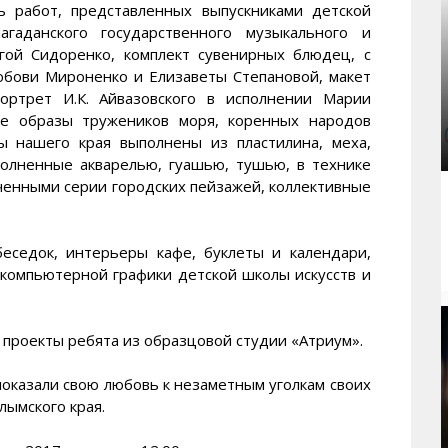
ь работ, представленных выпускниками детской
аданского государственного музыкального и
гой Сидоренко, комплект сувенирных блюдец, с
бови Мироненко и Елизаветы Степановой, макет
ортрет И.К. Айвазовского в исполнении Марии
ые образы тружеников моря, коренных народов
ы нашего края выполнены из пластилина, меха,
полненные акварелью, гуашью, тушью, в технике
еченными серии городских пейзажей, коллективные
еседок, интерьеры кафе, буклеты и календари,
 компьютерной графики детской школы искусств и
 проекты ребята из образцовой студии «Атриум».
оказали свою любовь к незаметным уголкам своих
лымского края.