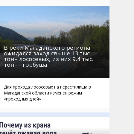
Маршруты. Улицы, остановки
Мошенники
Телефоны
Интернет
Автобусы Магадан – Аэропорт
Жилье
Таблица приливов отливов
Не мусорить
Браконьеры
В реки Магаданского региона
ожидался заход свыше 13 тыс.
тонн лососевых, из них 9,4 тыс.
тонн - горбуша
Для прохода лососевых на нерестилища в
Магаданской области изменен режим
«проходных дней»