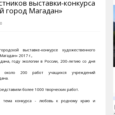
стников выставки-конкурса
рактивная карта
ториум
Кинохроника Магадана
УМВД
й город Магадан»
и о Колыме
т
3D районы города
Косторезы Магадана
ители экрана. Заставки
оустройство
Фотоальбом
Профсоюзы
40
йн вебкамеры в Магадане
ека
Соцподдержка
олыжная школа
Рыбу ловим
енты
Магадан в Instagram
одской выставке-конкурсе художественного
Магадан» 2017 г.,
дана, году экологии в России, 200-летию со дня
но около 200 работ учащихся учреждений
дана.
редставили более 1000 творческих работ.
я тема конкурса - любовь к родному краю и