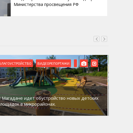
Министерства просвещения РФ
БЛАГОУСТРОЙСТВО
ВИДЕОРЕПОРТАЖИ
ВИДЕОРЕ
В Магадане идет обустройство новых детских
Акция «
площадок в микрорайонах.
общий д