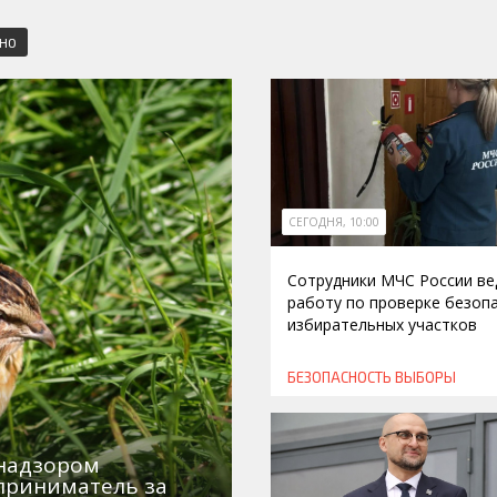
СНО
СЕГОДНЯ, 10:00
Сотрудники МЧС России ве
работу по проверке безоп
избирательных участков
БЕЗОПАСНОСТЬ
ВЫБОРЫ
знадзором
приниматель за