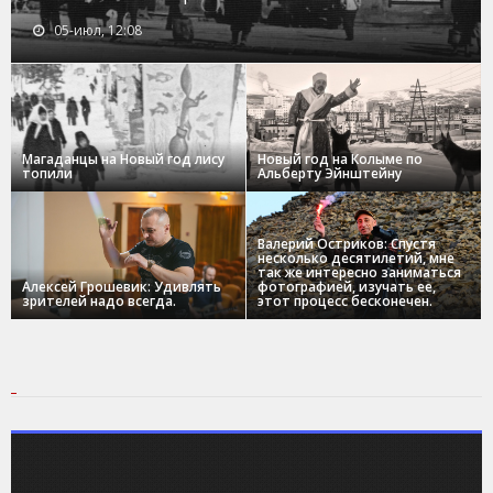
05-июл, 12:08
Магаданцы на Новый год лису
Новый год на Колыме по
топили
Альберту Эйнштейну
Валерий Остриков: Спустя
несколько десятилетий, мне
так же интересно заниматься
Алексей Грошевик: Удивлять
фотографией, изучать ее,
зрителей надо всегда.
этот процесс бесконечен.