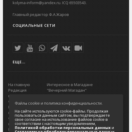
kolyma-inform@yandex.ru. ICQ 65503543.
Главный редактор Ф.А.Жаров
СОЦИАЛЬНЫЕ СЕТИ
ЕЩЕ...
На главную
Интересное в Магадане
Редакция
"Вечерний Магадан"
портала
Городская доска объявлений
О проекте
Реклама
Файлы cookie и политика конфиденциальности.
Реклама на
Главный туристический портал
На сайте используются cookie-файлы. Продолжая
портале
Колымы
пользоваться данным сайтом, вы подтверждаете
Отзывы и
Политика в отношении обработки
свое согласие на использование файлов cookie в
соответствии с настоящим уведомлением,
предложения
персональных данных
Политикой обработки персональных данных
и
Интернет-
Согласие на обработку персональных
Согласием на обработку персональных данных
.