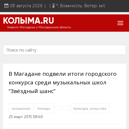
08 августа 2026 | |
°
, Влажность: Ветер: м/с
КОЛЫМА.RU
Новости Магадана и Магаданской области
В Магадане подвели итоги городского
конкурса среди музыкальных школ
“Звёздный шанс”
колымской
Конкурс
Культура, искусство
25 март 2015 08:40