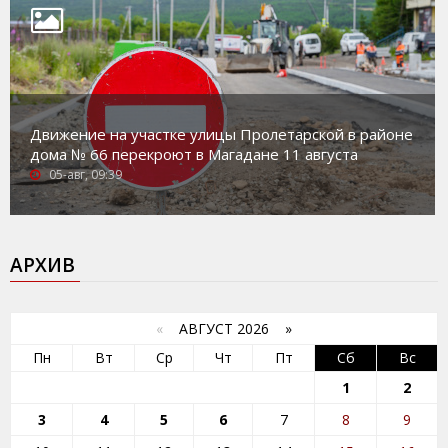
Движение на участке улицы Пролетарской в районе
дома № 66 перекроют в Магадане 11 августа
05-авг, 09:39
АРХИВ
«
АВГУСТ 2026 »
Пн
Вт
Ср
Чт
Пт
Сб
Вс
1
2
3
4
5
6
7
8
9