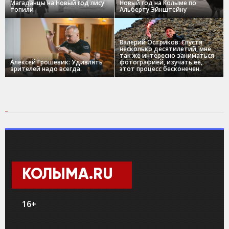
Магаданцы на Новый год лису
Новый год на Колыме по
топили
Альберту Эйнштейну
Валерий Остриков: Спустя
несколько десятилетий, мне
так же интересно заниматься
Алексей Грошевик: Удивлять
фотографией, изучать ее,
зрителей надо всегда.
этот процесс бесконечен.
КОЛЫМА.RU
16+