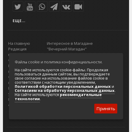
ЕЩЕ...
На главную
Интересное в Магадане
Редакция
"Вечерний Магадан"
портала
Городская доска объявлений
О проекте
Реклама
Файлы cookie и политика конфиденциальности.
Реклама на
Главный туристический портал
На сайте используются cookie-файлы. Продолжая
портале
Колымы
пользоваться данным сайтом, вы подтверждаете
Отзывы и
Политика в отношении обработки
свое согласие на использование файлов cookie в
соответствии с настоящим уведомлением,
предложения
персональных данных
Политикой обработки персональных данных
и
Интернет-
Согласие на обработку персональных
Согласием на обработку персональных данных
.
услуги
данных
На сайте используются
рекомендательные
технологии
.
Разработка
сайтов
Принять