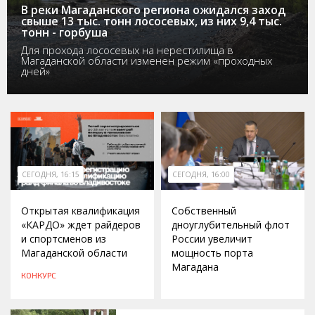
В реки Магаданского региона ожидался заход
свыше 13 тыс. тонн лососевых, из них 9,4 тыс.
тонн - горбуша
Для прохода лососевых на нерестилища в
Магаданской области изменен режим «проходных
дней»
СЕГОДНЯ, 16:15
СЕГОДНЯ, 16:00
Открытая квалификация
Собственный
«КАРДО» ждет райдеров
дноуглубительный флот
и спортсменов из
России увеличит
Магаданской области
мощность порта
Магадана
КОНКУРС