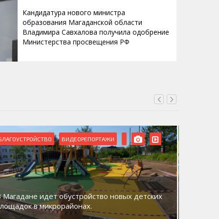
Кандидатура нового министра
образования Магаданской области
Владимира Савхалова получила одобрение
Министерства просвещения РФ
БЛАГОУСТРОЙСТВО
ВИДЕОРЕПОРТАЖИ
ВИДЕОРЕ
В Магадане идет обустройство новых детских
Акция «
площадок в микрорайонах.
общий д