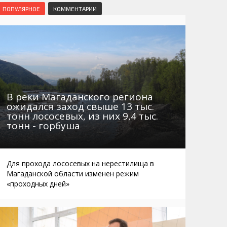
Маршруты. Улицы, остановки
Мошенники
ПОПУЛЯРНОЕ
КОММЕНТАРИИ
Телефоны
Интернет
Автобусы Магадан – Аэропорт
Жилье
Таблица приливов отливов
Не мусорить
Браконьеры
В реки Магаданского региона
ожидался заход свыше 13 тыс.
тонн лососевых, из них 9,4 тыс.
тонн - горбуша
Для прохода лососевых на нерестилища в
Магаданской области изменен режим
«проходных дней»